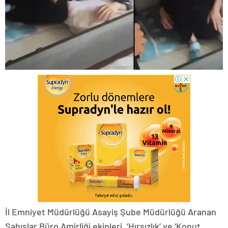
İl Emniyet Müdürlüğü Asayiş Şube Müdürlüğü Aranan
Şahıslar Büro Amirliği ekipleri, ‘Hırsızlık’ ve ‘Konut