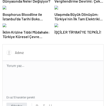
Dünyasında Neler Değişiyor?
Vergilendirme Devrimi: Çekiş
Sistemleri ve Yeni Dönem
Bosphorus Bloodline ile
Ulaşımda Büyük Dönüşüm:
İstanbul’da Tarihi Boks
Türkiye’nin İlk Tam Elektrikli
Gecesi
Akaryakıt İstasyonu Deneyimi
İklim Krizine Tıbbi Müdahale:
İŞÇİLER TİRYAKİ’YE TEPKİLİ!
Türkiye Küresel Çevre
Zirvesinin Rotasını Nasıl
Değiştirdi?
En az 10 karakter gerekli