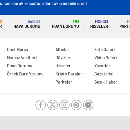
üncel olarak e-postanızdan takip edebilirsiniz !
K
TAHMİNİ
LİG
EKONOMİ
E
R
HAVA DURUMU
PUAN DURUMU
HISSELER
PARI
Canlı Borsa
Altınlar
Foto Galeri
Namaz Vakitleri
Dövizler
Video Galeri
Puan Durumu
Hisseler
Yazarlar
Örnek Burç Yorumu
Kripto Paralar
Gazeteler
Pariteler
Sıcak Haber