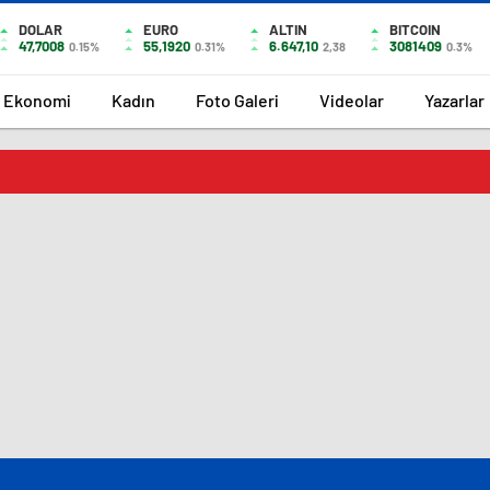
DOLAR
EURO
ALTIN
BITCOIN
47,7008
55,1920
6.647,10
3081409
0.15%
0.31%
2,38
0.3%
Ekonomi
Kadın
Foto Galeri
Videolar
Yazarlar