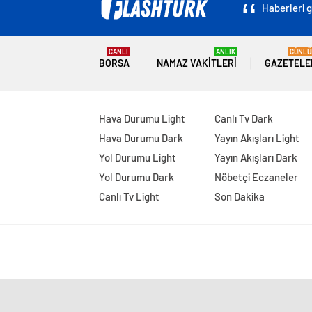
Haberleri g
CANLI
ANLIK
GÜNLÜ
BORSA
NAMAZ VAKITLERI
GAZETELE
Hava Durumu Light
Canlı Tv Dark
Hava Durumu Dark
Yayın Akışları Light
Yol Durumu Light
Yayın Akışları Dark
Yol Durumu Dark
Nöbetçi Eczaneler
Canlı Tv Light
Son Dakika