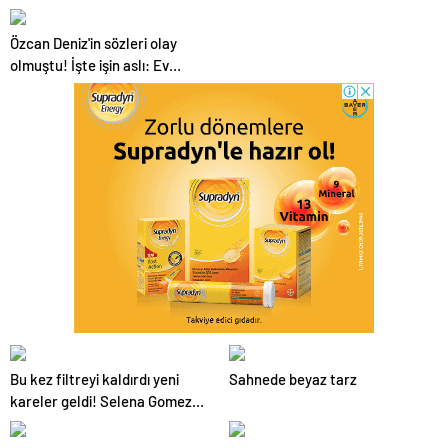
bomba itiraf
Özcan Deniz'in sözleri olay
olmuştu! İşte işin aslı: Ev
bakmaya başlamış
Bu kez filtreyi kaldırdı yeni
Sahnede beyaz tarz
kareler geldi! Selena Gomez'in
düğün pastası dikkat çekti