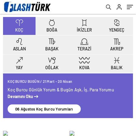
KOÇ
BOĞA
İKİZLER
YENGEÇ
ASLAN
BAŞAK
TERAZİ
AKREP
KOVA
BALIK
YAY
OĞLAK
KOÇ BURCU BUGÜN / 21 Mart - 20 Nisan
Koç Burcu Günlük Yorum & Bugün Aşk, İş, Para Yorumu
Devamını Oku
06 Ağustos Koç Burcu Yorumları