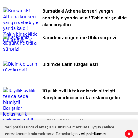
Bursa'daki Athena konseri yangın
sebebiyle yarıda kaldı! 'Sakin bir şekilde
alanı boşaltın'
Karadeniz düğününe Otilia sürprizi
Didim’de Latin rüzgârı esti
10 yıllık evlilik tek celsede bitmişti!
Barıştılar iddiasına ilk açıklama geldi
PHA - PR Haber Ajansı
Veri politikasındaki amaçlarla sınırlı ve mevzuata uygun şekilde
çerez konumlandırmaktayız. Detaylar için
veri politikamızı