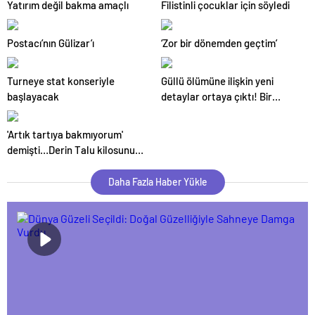
Yatırım değil bakma amaçlı
Filistinli çocuklar için söyledi
Postacı’nın Gülizar’ı
‘Zor bir dönemden geçtim’
Turneye stat konseriyle
Güllü ölümüne ilişkin yeni
başlayacak
detaylar ortaya çıktı! Bir
hafta önce de aynı yerde
düşmüş
'Artık tartıya bakmıyorum'
demişti…Derin Talu kilosunu
gördü harekete geçti!
Daha Fazla Haber Yükle