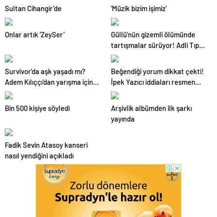
Sultan Cihangir’de
‘Müzik bizim işimiz’
Onlar artık ‘ZeySer’
Güllü'nün gizemli ölümünde
tartışmalar sürüyor! Adli Tıp
Uzmanı canlı yayında açıkladı:
Hayatın olağan akışına aykırı
Survivor'da aşk yaşadı mı?
Beğendiği yorum dikkat çekti!
Adem Kılıççı'dan yarışma için
İpek Yazıcı iddiaları resmen
yeni olay benzetme
haklı çıkardı
Bin 500 kişiye söyledi
Arşivlik albümden ilk şarkı
yayında
Fadik Sevin Atasoy kanseri
nasıl yendiğini açıkladı