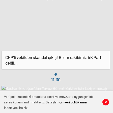
CHP’li vekilden skandal çıkış! Bizim rakibimiz AK Parti
değil…
11:30
Veri politikasındaki amaçlarla sınırlı ve mevzuata uygun şekilde
çerez konumlandırmaktayız. Detaylar için
veri politikamızı
inceleyebilirsiniz.