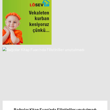
Bağcılar Kitap Fuarı’nda Filistinliler unutulmadı