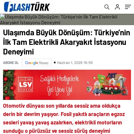
Ulaşımda Büyük Dönüşüm: Türkiye’nin
İlk Tam Elektrikli Akaryakıt İstasyonu
Deneyimi
Haziran 1, 2026 19:59
ABONE OL
News
Otomotiv dünyası son yıllarda sessiz ama oldukça
derin bir devrim yaşıyor. Fosil yakıtlı araçların egzoz
sesleri yavaş yavaş azalırken, elektrikli motorların
sunduğu o pürüzsüz ve sessiz sürüş deneyimi