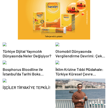
Türkiye Dijital Yayıncılık
Otomobil Dünyasında
Dünyasında Neler Değişiyor?
Vergilendirme Devrimi: Çekiş
Sistemleri ve Yeni Dönem
Bosphorus Bloodline ile
İklim Krizine Tıbbi Müdahale:
İstanbul’da Tarihi Boks
Türkiye Küresel Çevre
Gecesi
Zirvesinin Rotasını Nasıl
Değiştirdi?
İŞÇİLER TİRYAKİ’YE TEPKİLİ!