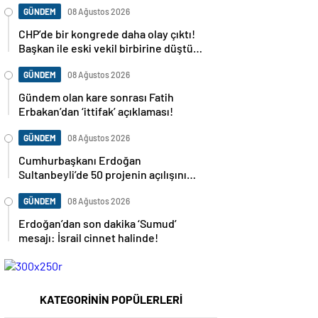
GÜNDEM
08 Ağustos 2026
CHP’de bir kongrede daha olay çıktı!
Başkan ile eski vekil birbirine düştü…
GÜNDEM
08 Ağustos 2026
Gündem olan kare sonrası Fatih
Erbakan’dan ‘ittifak’ açıklaması!
GÜNDEM
08 Ağustos 2026
Cumhurbaşkanı Erdoğan
Sultanbeyli’de 50 projenin açılışını
yapacak
GÜNDEM
08 Ağustos 2026
Erdoğan’dan son dakika ‘Sumud’
mesajı: İsrail cinnet halinde!
KATEGORİNİN POPÜLERLERİ