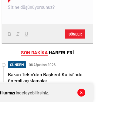
GÖNDER
SON DAKİKA
HABERLERİ
GÜNDEM
08 Ağustos 2026
Bakan Tekin’den Başkent Kulisi’nde
önemli açıklamalar
GÜNDEM
08 Ağustos 2026
itikamızı
inceleyebilirsiniz.
CHP kongreleri alev alev! Bu kez
Üsküdar karıştı: Ahlaksızlar…
GÜNDEM
08 Ağustos 2026
CHP İstanbul Kongre davasında yeni
gelişme!