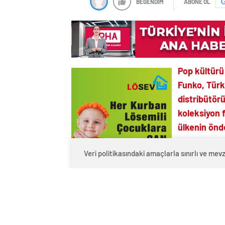
BEĞENDİM
ABONE OL
Pop kültürü
Funko, Türk
distribütörü
koleksiyon f
ülkenin önd
Pop kültürü
Veri politikasındaki amaçlarla sınırlı ve m
Funko Inc.,
Distribution
başlayıp 2017’de Avrupa’ya uzayan iş bir
Monkey Distribution