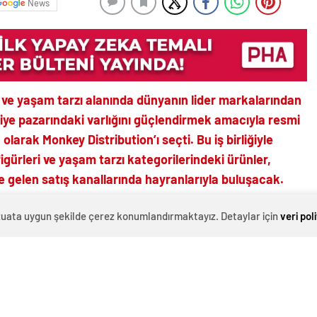
News
 ve yaşam tarzı alanında dünyanın lider markalarından
iye pazarındaki varlığını güçlendirmek amacıyla resmi
 olarak Monkey Distribution’ı seçti. Bu iş birliğiyle
igürleri ve yaşam tarzı kategorilerindeki ürünler,
e gelen satış kanallarında hayranlarıyla buluşacak.
 ve yaşam tarzı alanında dünyanın lider markalarından
evzuata uygun şekilde çerez konumlandırmaktayız. Detaylar için
veri pol
 Türkiye’de resmi distribütörü olarak Monkey
’ı seçtiğini açıkladı. Bu adım, 2015 yılında ABD’de
liğinde yeni bir sayfa açıyor.
, Türkiye genelinde de Funko