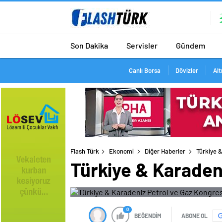
Son Dakika
Servisler
Gündem
Canlı Borsa
Dövizler
Alt
Flash Türk
Ekonomi
Diğer Haberler
Türkiye &
Türkiye & Karadeni
0
BEĞENDİM
ABONE OL