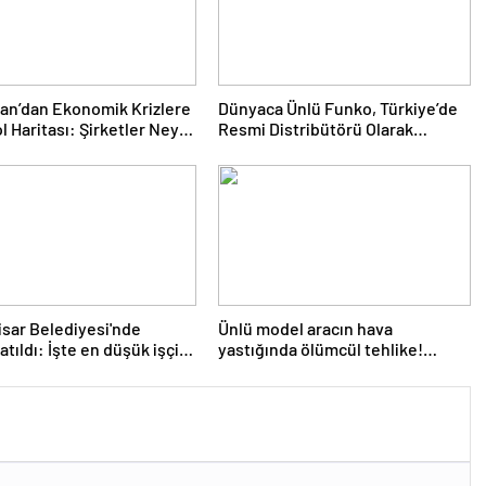
nan’dan Ekonomik Krizlere
Dünyaca Ünlü Funko, Türkiye’de
l Haritası: Şirketler Neyi
Resmi Distribütörü Olarak
Yapmalı?
Monkey Distribution’ı Seçti
isar Belediyesi'nde
Ünlü model aracın hava
atıldı: İşte en düşük işçi
yastığında ölümcül tehlike!
Sürücüler korkudan trafiğe
çıkamıyor