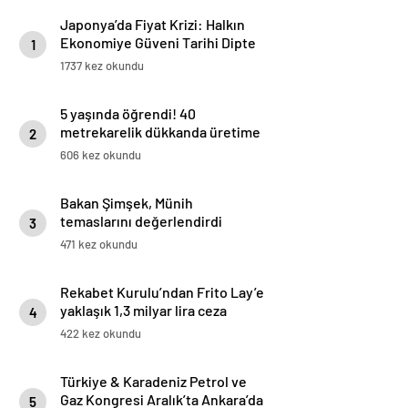
Japonya’da Fiyat Krizi: Halkın
Ekonomiye Güveni Tarihi Dipte
1
1737 kez okundu
5 yaşında öğrendi! 40
metrekarelik dükkanda üretime
2
başladı: ‘Amerika’dan bile
606 kez okundu
sipariş alıyorum’
Bakan Şimşek, Münih
temaslarını değerlendirdi
3
471 kez okundu
Rekabet Kurulu’ndan Frito Lay’e
yaklaşık 1,3 milyar lira ceza
4
422 kez okundu
Türkiye & Karadeniz Petrol ve
Gaz Kongresi Aralık’ta Ankara’da
5