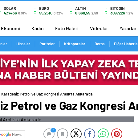
DOLAR
EURO
ALTIN
BITCOIN
47,7436
55,2510
6.660,55
3097226
0.18%
0.32%
2,59
1.2%
Ekonomi
Kadın
Foto Galeri
Videolar
Yazarlar
ınlar
Hisseler
Pariteler
Kritoparalar
Borsa
Diğer Haberle
 Karadeniz Petrol ve Gaz Kongresi Aralık’ta Ankara’da
z Petrol ve Gaz Kongresi Ar
0
News