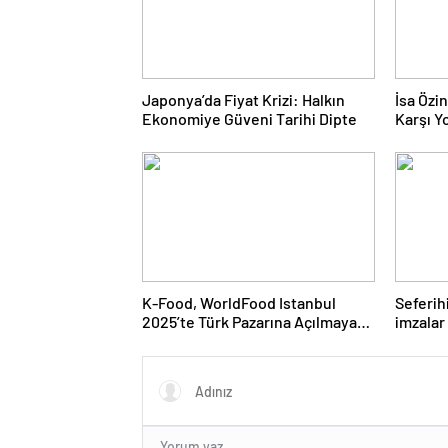
Japonya’da Fiyat Krizi: Halkın
İsa Özi
Ekonomiye Güveni Tarihi Dipte
Karşı Yo
Doğru 
K-Food, WorldFood Istanbul
Seferih
2025’te Türk Pazarına Açılmaya
imzalar 
Hazırlanıyor
maaşı