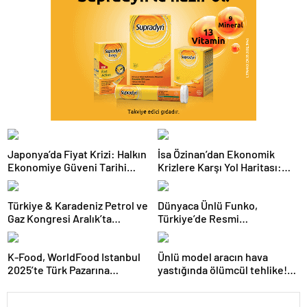
Japonya’da Fiyat Krizi: Halkın
İsa Özinan’dan Ekonomik
Ekonomiye Güveni Tarihi
Krizlere Karşı Yol Haritası:
Dipte
Şirketler Neyi Doğru Yapmalı?
Türkiye & Karadeniz Petrol ve
Dünyaca Ünlü Funko,
Gaz Kongresi Aralık’ta
Türkiye’de Resmi
Ankara’da
Distribütörü Olarak Monkey
Distribution’ı Seçti
K-Food, WorldFood Istanbul
Ünlü model aracın hava
2025’te Türk Pazarına
yastığında ölümcül tehlike!
Açılmaya Hazırlanıyor
Sürücüler korkudan trafiğe
çıkamıyor