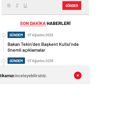
GÖNDER
SON DAKİKA
HABERLERİ
GÜNDEM
07 Ağustos 2026
Bakan Tekin’den Başkent Kulisi’nde
önemli açıklamalar
GÜNDEM
07 Ağustos 2026
CHP kongreleri alev alev! Bu kez
itikamızı
Üsküdar karıştı: Ahlaksızlar…
inceleyebilirsiniz.
GÜNDEM
07 Ağustos 2026
CHP İstanbul Kongre davasında yeni
gelişme!
GÜNDEM
07 Ağustos 2026
CHP’de bir kongrede daha olay çıktı!
Başkan ile eski vekil birbirine düştü…