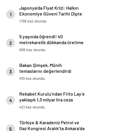
Japonya’da Fiyat Krizi: Halkın
Ekonomiye Güveni Tarihi Dipte
1
1736 kez okundu
5 yaşında öğrendi! 40
metrekarelik dükkanda üretime
2
başladı: ‘Amerika’dan bile
605 kez okundu
sipariş alıyorum’
Bakan Şimşek, Münih
temaslarını değerlendirdi
3
470 kez okundu
Rekabet Kurulu’ndan Frito Lay’e
yaklaşık 1,3 milyar lira ceza
4
421 kez okundu
Türkiye & Karadeniz Petrol ve
Gaz Kongresi Aralık’ta Ankara’da
5