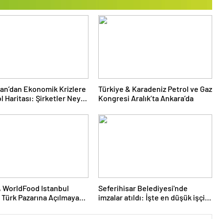
nan’dan Ekonomik Krizlere
Türkiye & Karadeniz Petrol ve Gaz
l Haritası: Şirketler Neyi
Kongresi Aralık’ta Ankara’da
Yapmalı?
 WorldFood Istanbul
Seferihisar Belediyesi'nde
 Türk Pazarına Açılmaya
imzalar atıldı: İşte en düşük işçi
nıyor
maaşı