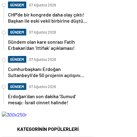
GÜNDEM
07 Ağustos 2026
CHP’de bir kongrede daha olay çıktı!
Başkan ile eski vekil birbirine düştü…
GÜNDEM
07 Ağustos 2026
Gündem olan kare sonrası Fatih
Erbakan’dan ‘ittifak’ açıklaması!
GÜNDEM
07 Ağustos 2026
Cumhurbaşkanı Erdoğan
Sultanbeyli’de 50 projenin açılışını
yapacak
GÜNDEM
07 Ağustos 2026
Erdoğan’dan son dakika ‘Sumud’
mesajı: İsrail cinnet halinde!
KATEGORİNİN POPÜLERLERİ