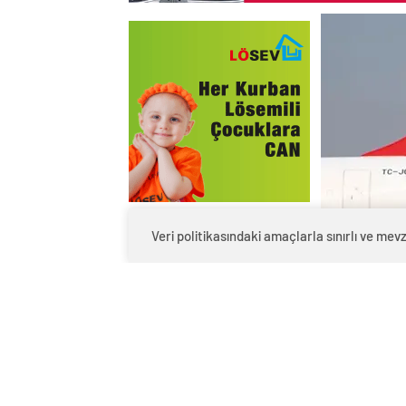
Veri politikasındaki amaçlarla sınırlı ve m
THY’nin Ocak 2025 dönemine ilişkin tr
yayımlandı.
İlginizi Çekebilir