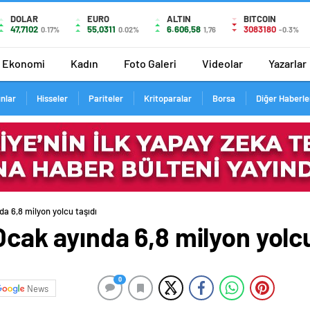
DOLAR
EURO
ALTIN
BITCOIN
47,7102
55,0311
6.606,58
3083180
0.17%
0.02%
1,76
-0.3%
Ekonomi
Kadın
Foto Galeri
Videolar
Yazarlar
ınlar
Hisseler
Pariteler
Kritoparalar
Borsa
Diğer Haberle
da 6,8 milyon yolcu taşıdı
Ocak ayında 6,8 milyon yolcu
0
News