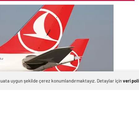
evzuata uygun şekilde çerez konumlandırmaktayız. Detaylar için
veri pol
afik sonuçlarını Kamuyu Aydınlatma Platformu’nda (KAP)