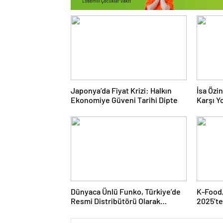
Japonya’da Fiyat Krizi: Halkın
İsa Özi
Ekonomiye Güveni Tarihi Dipte
Karşı Yo
Doğru 
Dünyaca Ünlü Funko, Türkiye’de
K-Food,
Resmi Distribütörü Olarak
2025’te
Monkey Distribution’ı Seçti
Hazırla