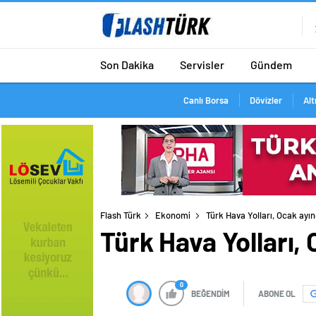
Son Dakika
Servisler
Gündem
Canlı Borsa
Dövizler
Alt
Flash Türk
Ekonomi
Türk Hava Yolları, Ocak ayın
Türk Hava Yolları, 
0
BEĞENDİM
ABONE OL