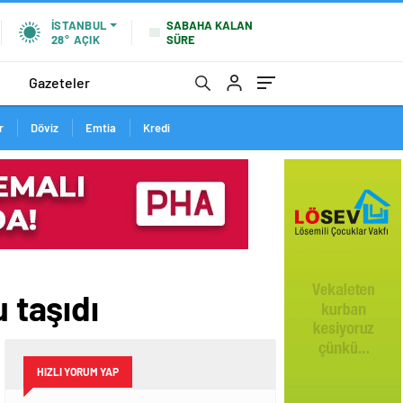
SABAHA KALAN
İSTANBUL
SÜRE
28°
AÇIK
Gazeteler
r
Döviz
Emtia
Kredi
 taşıdı
HIZLI YORUM YAP