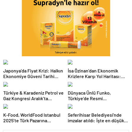
Japonya’da Fiyat Krizi: Halkın
İsa Özinan’dan Ekonomik
Ekonomiye Güveni Tarihi
Krizlere Karşı Yol Haritası:
Dipte
Şirketler Neyi Doğru Yapmalı?
Türkiye & Karadeniz Petrol ve
Dünyaca Ünlü Funko,
Gaz Kongresi Aralık’ta
Türkiye’de Resmi
Ankara’da
Distribütörü Olarak Monkey
Distribution’ı Seçti
K-Food, WorldFood Istanbul
Seferihisar Belediyesi'nde
2025’te Türk Pazarına
imzalar atıldı: İşte en düşük
Açılmaya Hazırlanıyor
işçi maaşı