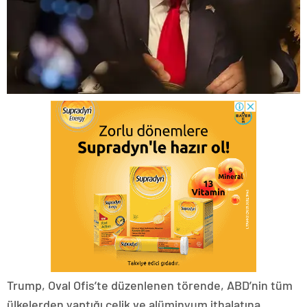
Trump, Oval Ofis’te düzenlenen törende, ABD’nin tüm
ülkelerden yaptığı çelik ve alüminyum ithalatına