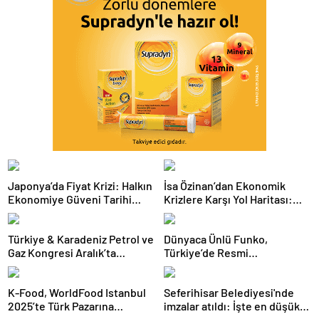
Japonya’da Fiyat Krizi: Halkın
İsa Özinan’dan Ekonomik
Ekonomiye Güveni Tarihi
Krizlere Karşı Yol Haritası:
Dipte
Şirketler Neyi Doğru Yapmalı?
Türkiye & Karadeniz Petrol ve
Dünyaca Ünlü Funko,
Gaz Kongresi Aralık’ta
Türkiye’de Resmi
Ankara’da
Distribütörü Olarak Monkey
Distribution’ı Seçti
K-Food, WorldFood Istanbul
Seferihisar Belediyesi'nde
2025’te Türk Pazarına
imzalar atıldı: İşte en düşük