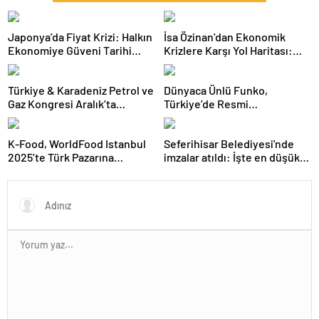
Japonya’da Fiyat Krizi: Halkın
İsa Özinan’dan Ekonomik
Ekonomiye Güveni Tarihi
Krizlere Karşı Yol Haritası:
Dipte
Şirketler Neyi Doğru Yapmalı?
Türkiye & Karadeniz Petrol ve
Dünyaca Ünlü Funko,
Gaz Kongresi Aralık’ta
Türkiye’de Resmi
Ankara’da
Distribütörü Olarak Monkey
Distribution’ı Seçti
K-Food, WorldFood Istanbul
Seferihisar Belediyesi'nde
2025’te Türk Pazarına
imzalar atıldı: İşte en düşük
Açılmaya Hazırlanıyor
işçi maaşı