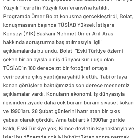
Yüzyılı Ticaretin Yüzyılı Konferansı’na katıldı.
Programda Ömer Bolat konuşma gerçekleştirdi. Bolat,
konuşmasının başında TÜSİAD Yüksek İstişare
Konseyi (YİK) Başkanı Mehmet Ömer Arif Aras
hakkında soruşturma başlatılmasıyla ilgili
açıklamalarda bulundu. Bolat, “Eski Türkiye özlemi
çeken bir anlayışla bir iş dünyası kuruluşu olan
TÜSİAD’ın 180 derece zıt bir fotoğraf ortaya
verircesine çıkış yaptığına şahitlik ettik. Tabi ortaya
konan görüşlere baktığımızda son derece mesnetsiz
açıklamalar vardı. Konuların ekonomi, iş dünyasıyla
ilgisinden ziyade daha çok buram buram siyaset kokan
ve 1990’ları, 28 Şubat günlerini hatırlatan bir çıkış
çabası olarak gördük. Ama tabi artık 1990’lar geride
kaldı. Eski Türkiye yok. Kimse devletin kaynaklarıyla ve
işleri bu dönemde çok iyi büyüttükten sonra parmak