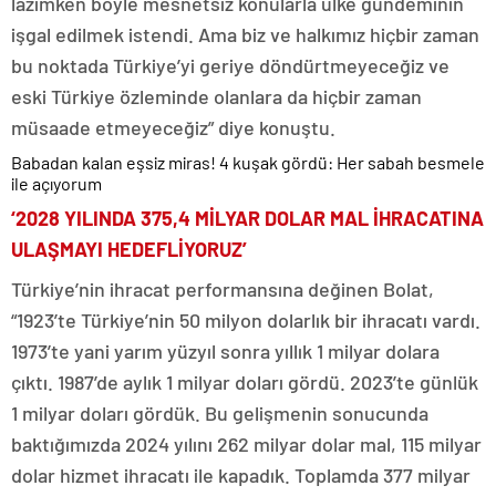
lazımken böyle mesnetsiz konularla ülke gündeminin
işgal edilmek istendi. Ama biz ve halkımız hiçbir zaman
bu noktada Türkiye’yi geriye döndürtmeyeceğiz ve
eski Türkiye özleminde olanlara da hiçbir zaman
müsaade etmeyeceğiz” diye konuştu.
Babadan kalan eşsiz miras! 4 kuşak gördü: Her sabah besmele
ile açıyorum
‘2028 YILINDA 375,4 MİLYAR DOLAR MAL İHRACATINA
ULAŞMAYI HEDEFLİYORUZ’
Türkiye’nin ihracat performansına değinen Bolat,
“1923’te Türkiye’nin 50 milyon dolarlık bir ihracatı vardı.
1973’te yani yarım yüzyıl sonra yıllık 1 milyar dolara
çıktı. 1987’de aylık 1 milyar doları gördü. 2023’te günlük
1 milyar doları gördük. Bu gelişmenin sonucunda
baktığımızda 2024 yılını 262 milyar dolar mal, 115 milyar
dolar hizmet ihracatı ile kapadık. Toplamda 377 milyar