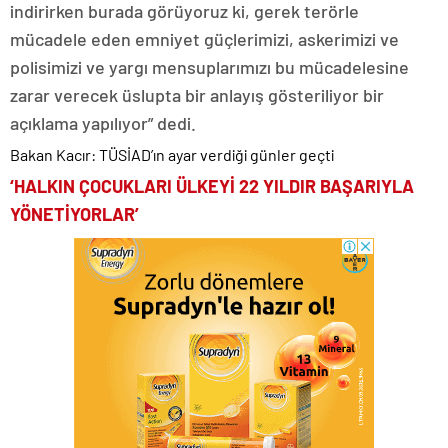
indirirken burada görüyoruz ki, gerek terörle
mücadele eden emniyet güçlerimizi, askerimizi ve
polisimizi ve yargı mensuplarımızı bu mücadelesine
zarar verecek üslupta bir anlayış gösteriliyor bir
açıklama yapılıyor” dedi.
Bakan Kacır: TÜSİAD’ın ayar verdiği günler geçti
‘HALKIN ÇOCUKLARI ÜLKEYİ 22 YILDIR BAŞARIYLA
YÖNETİYORLAR’