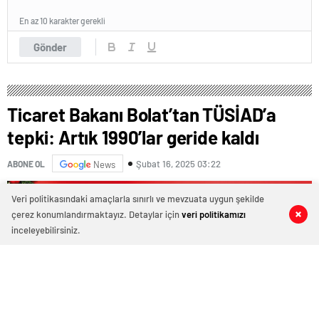
En az 10 karakter gerekli
Gönder
Ticaret Bakanı Bolat’tan TÜSİAD’a
tepki: Artık 1990’lar geride kaldı
Şubat 16, 2025 03:22
ABONE OL
News
Veri politikasındaki amaçlarla sınırlı ve mevzuata uygun şekilde
çerez konumlandırmaktayız. Detaylar için
veri politikamızı
0
0
0
0
inceleyebilirsiniz.