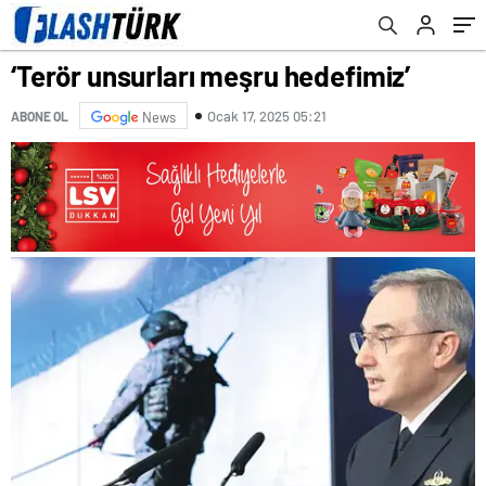
‘Terör unsurları meşru hedefimiz’
Ocak 17, 2025 05:21
ABONE OL
News