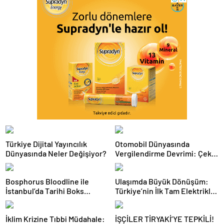
Türkiye Dijital Yayıncılık
Otomobil Dünyasında
Dünyasında Neler Değişiyor?
Vergilendirme Devrimi: Çekiş
Sistemleri ve Yeni Dönem
Bosphorus Bloodline ile
Ulaşımda Büyük Dönüşüm:
İstanbul’da Tarihi Boks
Türkiye’nin İlk Tam Elektrikli
Gecesi
Akaryakıt İstasyonu Deneyimi
İklim Krizine Tıbbi Müdahale:
İŞÇİLER TİRYAKİ’YE TEPKİLİ!