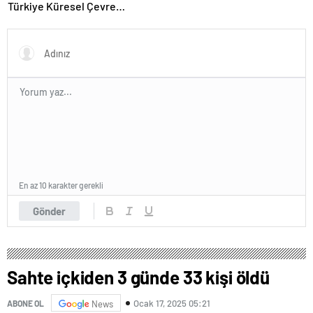
Türkiye Küresel Çevre
Zirvesinin Rotasını Nasıl
Değiştirdi?
En az 10 karakter gerekli
Gönder
Sahte içkiden 3 günde 33 kişi öldü
Ocak 17, 2025 05:21
ABONE OL
News