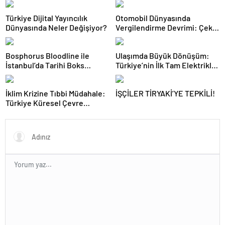
Türkiye Dijital Yayıncılık
Otomobil Dünyasında
Dünyasında Neler Değişiyor?
Vergilendirme Devrimi: Çekiş
Sistemleri ve Yeni Dönem
Bosphorus Bloodline ile
Ulaşımda Büyük Dönüşüm:
İstanbul’da Tarihi Boks
Türkiye’nin İlk Tam Elektrikli
Gecesi
Akaryakıt İstasyonu Deneyimi
İklim Krizine Tıbbi Müdahale:
İŞÇİLER TİRYAKİ’YE TEPKİLİ!
Türkiye Küresel Çevre
Zirvesinin Rotasını Nasıl
Değiştirdi?