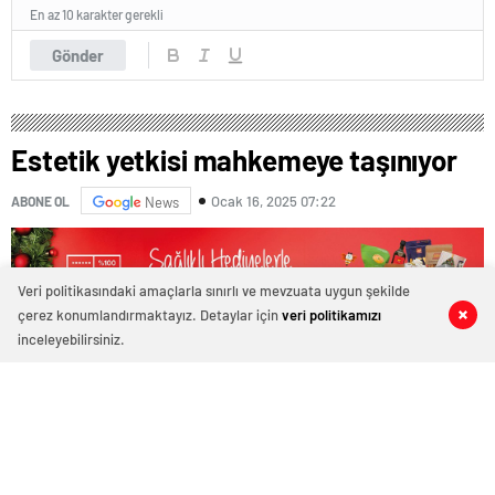
En az 10 karakter gerekli
Gönder
Estetik yetkisi mahkemeye taşınıyor
Ocak 16, 2025 07:22
ABONE OL
News
Veri politikasındaki amaçlarla sınırlı ve mevzuata uygun şekilde
çerez konumlandırmaktayız. Detaylar için
veri politikamızı
0
0
0
0
inceleyebilirsiniz.