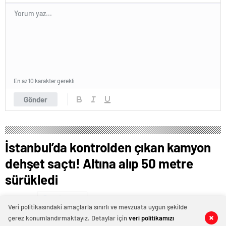
En az 10 karakter gerekli
Gönder
İstanbul’da kontrolden çıkan kamyon
dehşet saçtı! Altına alıp 50 metre
sürükledi
Ocak 16, 2025 22:25
ABONE OL
News
Veri politikasındaki amaçlarla sınırlı ve mevzuata uygun şekilde
çerez konumlandırmaktayız. Detaylar için
veri politikamızı
0
0
0
0