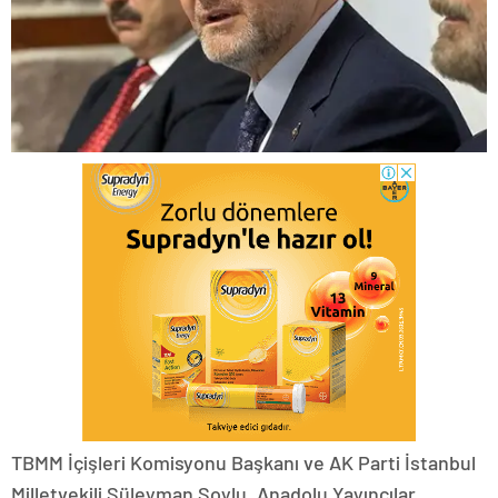
TBMM İçişleri Komisyonu Başkanı ve AK Parti İstanbul
Milletvekili Süleyman Soylu, Anadolu Yayıncılar