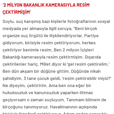
‘2 MİLYON BAKANLIK KAMERASIYLA RESİM
ÇEKTİRMİŞİM’
Soylu, suç karışmış bazı kişilerle fotoğraflarının sosyal
medyada yer almasıyla ilgili soruya, “Beni birçok
organize suç örgütü ile ilişkilendiriyorlar. Partiye
gidiyorum, birisiyle resim çektiriyorum, herkes
çektiriyor benimle resim. Ben 2 milyon İçişleri
Bakanlığı kamerasıyla resim çektirmişim. Dışarıda
çektirilenler hariç. Millet diyor ki ‘gel resim çektirelim.’
Ben dün akşam bir düğüne gittim. Düğünde nikah
şahidiyim. 3 tane çocuk geldi, ‘resim çektirebilir miyiz?’
Ne diyeyim, çektiririm. Ama ben ona eğer bir
hukuksuzluk ve kanunsuzluk yaparken iltimas
geçiyorsam o zaman suçluyum. Tanımam bilmem de
birçoğunu tanımıyoruz. Havalimanının açılışında
birisiyle fotoğraf çektiriyoruz. Adam ondan sonra bir