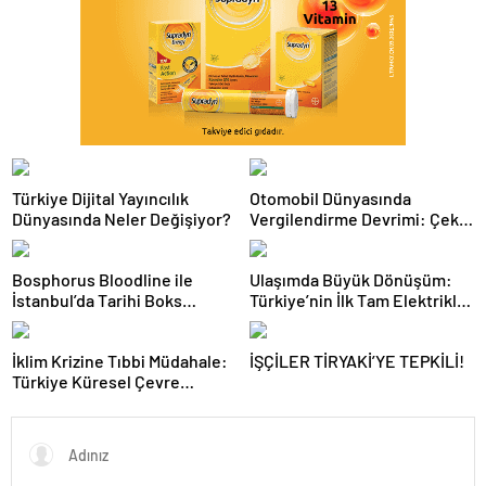
Türkiye Dijital Yayıncılık
Otomobil Dünyasında
Dünyasında Neler Değişiyor?
Vergilendirme Devrimi: Çekiş
Sistemleri ve Yeni Dönem
Bosphorus Bloodline ile
Ulaşımda Büyük Dönüşüm:
İstanbul’da Tarihi Boks
Türkiye’nin İlk Tam Elektrikli
Gecesi
Akaryakıt İstasyonu Deneyimi
İklim Krizine Tıbbi Müdahale:
İŞÇİLER TİRYAKİ’YE TEPKİLİ!
Türkiye Küresel Çevre
Zirvesinin Rotasını Nasıl
Değiştirdi?