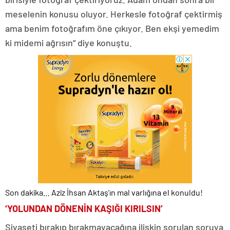
meselenin konusu oluyor. Herkesle fotoğraf çektirmiş
ama benim fotoğrafım öne çıkıyor. Ben ekşi yemedim
ki midemi ağrısın” diye konuştu.
Son dakika… Aziz İhsan Aktaş’ın mal varlığına el konuldu!
‘YOLUNDAN DÖNENİN KAŞIĞI KIRILSIN’
Siyaseti bırakıp bırakmayacağına ilişkin sorulan soruya