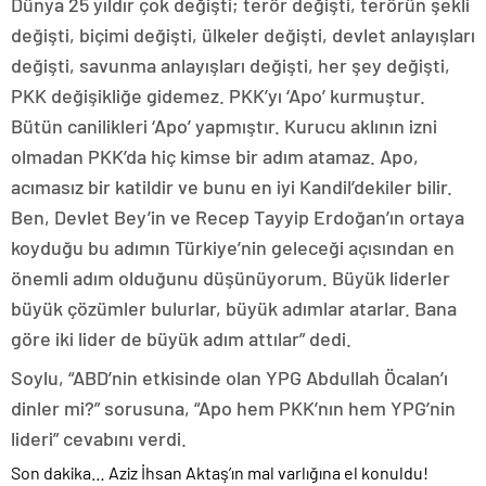
Dünya 25 yıldır çok değişti; terör değişti, terörün şekli
değişti, biçimi değişti, ülkeler değişti, devlet anlayışları
değişti, savunma anlayışları değişti, her şey değişti,
PKK değişikliğe gidemez. PKK’yı ‘Apo’ kurmuştur.
Bütün canilikleri ‘Apo’ yapmıştır. Kurucu aklının izni
olmadan PKK’da hiç kimse bir adım atamaz. Apo,
acımasız bir katildir ve bunu en iyi Kandil’dekiler bilir.
Ben, Devlet Bey’in ve Recep Tayyip Erdoğan’ın ortaya
koyduğu bu adımın Türkiye’nin geleceği açısından en
önemli adım olduğunu düşünüyorum. Büyük liderler
büyük çözümler bulurlar, büyük adımlar atarlar. Bana
göre iki lider de büyük adım attılar” dedi.
Soylu, “ABD’nin etkisinde olan YPG Abdullah Öcalan’ı
dinler mi?” sorusuna, “Apo hem PKK’nın hem YPG’nin
lideri” cevabını verdi.
Son dakika… Aziz İhsan Aktaş’ın mal varlığına el konuldu!