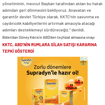
yönetiminin, mevcut Başkan tarafından atılan bu hatalı
adımdan geri dönmesini bekliyoruz. Anavatan ve
garantör devlet Türkiye olarak, KKTC’nin savunma ve
caydırıcılık kabiliyetlerini artırmak amacıyla atacağı
adımları desteklemeyi sürdüreceğiz.” denildi.
Biden’dan Güney Kıbrıs’ın ABD’den teçhizat almasına onayı
KKTC, ABD’NİN RUMLARA SİLAH SATIŞI KARARINA
TEPKİ GÖSTERDİ