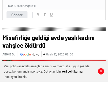
En az 10 karakter gerekli
Gönder
Misafirliğe geldiği evde yaşlı kadını
vahşice öldürdü
Ocak 17, 2025 02:30
ABONE OL
News
Veri politikasındaki amaçlarla sınırlı ve mevzuata uygun şekilde
çerez konumlandırmaktayız. Detaylar için
veri politikamızı
0
0
0
0
inceleyebilirsiniz.