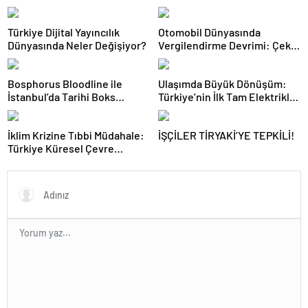
Türkiye Dijital Yayıncılık
Otomobil Dünyasında
Dünyasında Neler Değişiyor?
Vergilendirme Devrimi: Çekiş
Sistemleri ve Yeni Dönem
Bosphorus Bloodline ile
Ulaşımda Büyük Dönüşüm:
İstanbul’da Tarihi Boks
Türkiye’nin İlk Tam Elektrikli
Gecesi
Akaryakıt İstasyonu Deneyimi
İklim Krizine Tıbbi Müdahale:
İŞÇİLER TİRYAKİ’YE TEPKİLİ!
Türkiye Küresel Çevre
Zirvesinin Rotasını Nasıl
Değiştirdi?