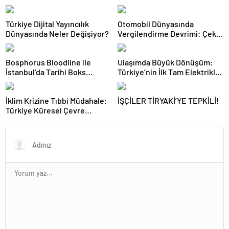
Türkiye Dijital Yayıncılık
Otomobil Dünyasında
Dünyasında Neler Değişiyor?
Vergilendirme Devrimi: Çekiş
Sistemleri ve Yeni Dönem
Bosphorus Bloodline ile
Ulaşımda Büyük Dönüşüm:
İstanbul’da Tarihi Boks
Türkiye’nin İlk Tam Elektrikli
Gecesi
Akaryakıt İstasyonu Deneyimi
İklim Krizine Tıbbi Müdahale:
İŞÇİLER TİRYAKİ’YE TEPKİLİ!
Türkiye Küresel Çevre
Zirvesinin Rotasını Nasıl
Değiştirdi?