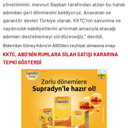
yönetiminin, mevcut Başkan tarafından atılan bu hatalı
adımdan geri dönmesini bekliyoruz. Anavatan ve
garantör devlet Türkiye olarak, KKTC’nin savunma ve
caydırıcılık kabiliyetlerini artırmak amacıyla atacağı
adımları desteklemeyi sürdüreceğiz.” denildi.
Biden’dan Güney Kıbrıs’ın ABD’den teçhizat almasına onayı
KKTC, ABD’NİN RUMLARA SİLAH SATIŞI KARARINA
TEPKİ GÖSTERDİ