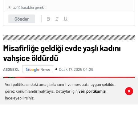
En az 10 karakter gerekli
Gönder
Misafirliğe geldiği evde yaşlı kadını
vahşice öldürdü
Ocak 17, 2025 04:28
ABONE OL
News
Veri politikasındaki amaçlarla sınırlı ve mevzuata uygun şekilde
çerez konumlandırmaktayız. Detaylar için
veri politikamızı
0
0
0
0
inceleyebilirsiniz.