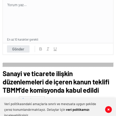
En az 10 karakter gerekli
Gönder
Sanayi ve ticarete ilişkin
düzenlemeleri de içeren kanun teklifi
TBMM’de komisyonda kabul edildi
Ocak 16, 2025 05:25
ABONE OL
News
Veri politikasındaki amaçlarla sınırlı ve mevzuata uygun şekilde
çerez konumlandırmaktayız. Detaylar için
veri politikamızı
0
0
0
0
inceleyebilirsiniz.