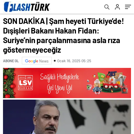
parçalanmasına asla rıza göstermeyeceğiz
kabul edildi
SON DAKİKA | Şam heyeti Türkiye’de!
Dışişleri Bakanı Hakan Fidan:
Suriye’nin parçalanmasına asla rıza
göstermeyeceğiz
Ocak 16, 2025 05:25
ABONE OL
News