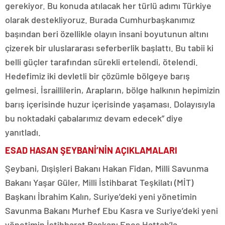
gerekiyor. Bu konuda atılacak her türlü adımı Türkiye
olarak destekliyoruz. Burada Cumhurbaşkanımız
başından beri özellikle olayın insani boyutunun altını
çizerek bir uluslararası seferberlik başlattı. Bu tabii ki
belli güçler tarafından sürekli ertelendi, ötelendi.
Hedefimiz iki devletli bir çözümle bölgeye barış
gelmesi. İsraillilerin, Arapların, bölge halkının hepimizin
barış içerisinde huzur içerisinde yaşaması. Dolayısıyla
bu noktadaki çabalarımız devam edecek” diye
yanıtladı.
ESAD HASAN ŞEYBANİ’NİN AÇIKLAMALARI
Şeybani, Dışişleri Bakanı Hakan Fidan, Milli Savunma
Bakanı Yaşar Güler, Milli İstihbarat Teşkilatı (MİT)
Başkanı İbrahim Kalın, Suriye’deki yeni yönetimin
Savunma Bakanı Murhef Ebu Kasra ve Suriye’deki yeni
yönetimin İstihbarat Başkanı Enes Hattab’la