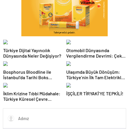
Türkiye Dijital Yayıncılık
Otomobil Dünyasında
Dünyasında Neler Değişiyor?
Vergilendirme Devrimi: Çekiş
Sistemleri ve Yeni Dönem
Bosphorus Bloodline ile
Ulaşımda Büyük Dönüşüm:
İstanbul’da Tarihi Boks
Türkiye’nin İlk Tam Elektrikli
Gecesi
Akaryakıt İstasyonu Deneyimi
İklim Krizine Tıbbi Müdahale:
İŞÇİLER TİRYAKİ’YE TEPKİLİ!
Türkiye Küresel Çevre
Zirvesinin Rotasını Nasıl
Değiştirdi?