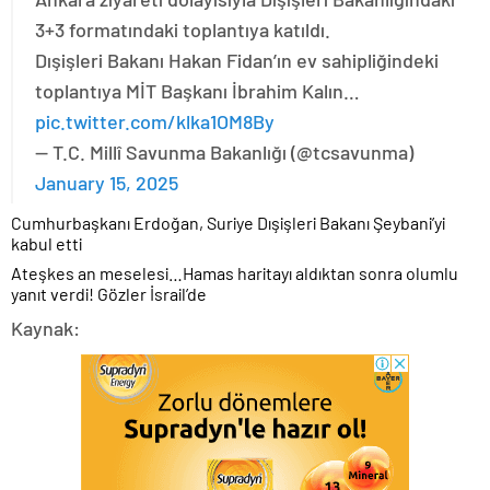
3+3 formatındaki toplantıya katıldı.
Dışişleri Bakanı Hakan Fidan’ın ev sahipliğindeki
toplantıya MİT Başkanı İbrahim Kalın…
pic.twitter.com/klka1OM8By
— T.C. Millî Savunma Bakanlığı (@tcsavunma)
January 15, 2025
Cumhurbaşkanı Erdoğan, Suriye Dışişleri Bakanı Şeybani’yi
kabul etti
Ateşkes an meselesi…Hamas haritayı aldıktan sonra olumlu
yanıt verdi! Gözler İsrail’de
Kaynak: