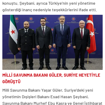
konuştu. Şeybani, ayrıca Türkiye’nin yeni yönetime
gösterdiği inanç nedeniyle teşekkürlerini ifade etti.
MİLLİ SAVUNMA BAKANI GÜLER, SURİYE HEYETİYLE
GÖRÜŞTÜ
Milli Savunma Bakanı Yaşar Güler, Suriye’deki yeni
yönetimin Dışişleri Bakanı Esad Hasan Şeybani,
Savunma Bakanı Murhef Ebu Kasra ve Genel İstihbarat