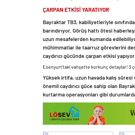
ÇARPAN ETKİSİ YARATIYOR
Bayraktar TB3, kabiliyetleriyle sınıfınd
barındırıyor. Görüş hattı ötesi haberle
uzun mesafelerden kumanda edilebiliyor.
mühimmatlar ile taarruz görevlerini deni
caydırıcı gücünde çarpan etkisi yapıyor
Esenyurt’taki vahşette korkunç detaylar! 3
Yüksek irtifa, uzun havada kalış süres
önemli caydırıcı güce sahip olan Bayr
kurtarma operasyonları gibi durumlarda 