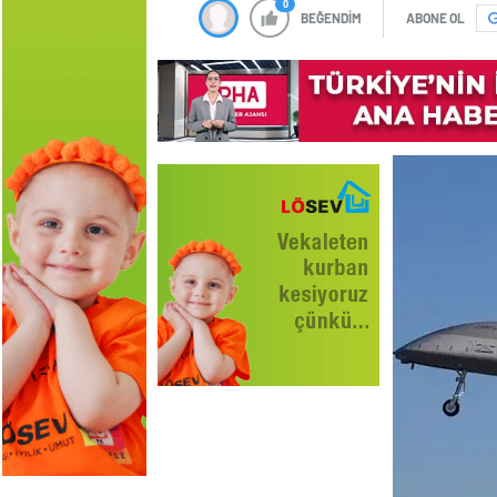
0
BEĞENDİM
ABONE OL