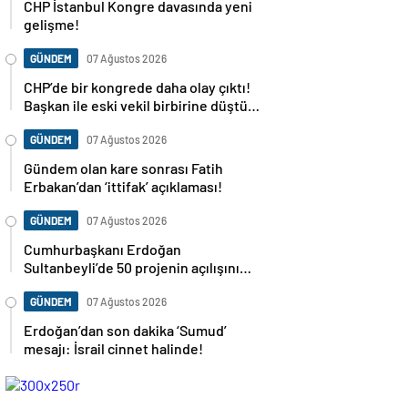
CHP İstanbul Kongre davasında yeni
gelişme!
GÜNDEM
07 Ağustos 2026
CHP’de bir kongrede daha olay çıktı!
Başkan ile eski vekil birbirine düştü…
GÜNDEM
07 Ağustos 2026
Gündem olan kare sonrası Fatih
Erbakan’dan ‘ittifak’ açıklaması!
GÜNDEM
07 Ağustos 2026
Cumhurbaşkanı Erdoğan
Sultanbeyli’de 50 projenin açılışını
yapacak
GÜNDEM
07 Ağustos 2026
Erdoğan’dan son dakika ‘Sumud’
mesajı: İsrail cinnet halinde!