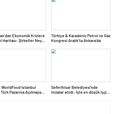
nan’dan Ekonomik Krizlere
Türkiye & Karadeniz Petrol ve Gaz
l Haritası: Şirketler Neyi
Kongresi Aralık’ta Ankara’da
Yapmalı?
 WorldFood Istanbul
Seferihisar Belediyesi'nde
 Türk Pazarına Açılmaya
imzalar atıldı: İşte en düşük işçi
nıyor
maaşı