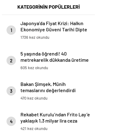
KATEGORİNİN POPÜLERLERİ
Japonya’da Fiyat Krizi: Halkın
Ekonomiye Güveni Tarihi Dipte
1
1736 kez okundu
5 yaşında öğrendi! 40
metrekarelik dükkanda üretime
2
başladı: ‘Amerika’dan bile
605 kez okundu
sipariş alıyorum’
Bakan Şimşek, Münih
temaslarını değerlendirdi
3
470 kez okundu
Rekabet Kurulu’ndan Frito Lay’e
yaklaşık 1,3 milyar lira ceza
4
421 kez okundu