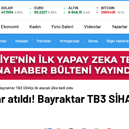
DOLAR
EURO
ALTIN
BITCOIN
47,7034
55,2227
6.648,15
3083405
0.15%
0.35%
2,40
-0.1%
Ekonomi
Kadın
Foto Galeri
Videolar
Yazarlar
ınlar
Hisseler
Pariteler
Kritoparalar
Borsa
Diğer Haberle
Bayraktar TB3 SİHA’yı ilk alacak ülke belli oldu
 atıldı! Bayraktar TB3 SİHA’