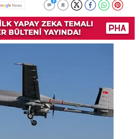
0
News