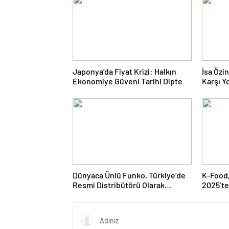
Japonya’da Fiyat Krizi: Halkın
İsa Özi
Ekonomiye Güveni Tarihi Dipte
Karşı Yo
Doğru 
Dünyaca Ünlü Funko, Türkiye’de
K-Food,
Resmi Distribütörü Olarak
2025’te
Monkey Distribution’ı Seçti
Hazırla