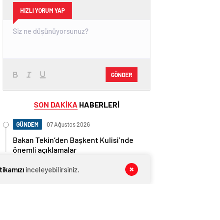
HIZLI YORUM YAP
GÖNDER
SON DAKİKA
HABERLERİ
GÜNDEM
07 Ağustos 2026
Bakan Tekin’den Başkent Kulisi’nde
önemli açıklamalar
GÜNDEM
07 Ağustos 2026
itikamızı
inceleyebilirsiniz.
CHP kongreleri alev alev! Bu kez
Üsküdar karıştı: Ahlaksızlar…
GÜNDEM
07 Ağustos 2026