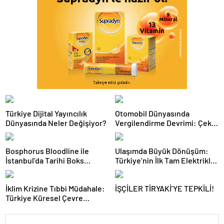
Türkiye Dijital Yayıncılık
Otomobil Dünyasında
Dünyasında Neler Değişiyor?
Vergilendirme Devrimi: Çekiş
Sistemleri ve Yeni Dönem
Bosphorus Bloodline ile
Ulaşımda Büyük Dönüşüm:
İstanbul’da Tarihi Boks
Türkiye’nin İlk Tam Elektrikli
Gecesi
Akaryakıt İstasyonu Deneyimi
İklim Krizine Tıbbi Müdahale:
İŞÇİLER TİRYAKİ’YE TEPKİLİ!
Türkiye Küresel Çevre
Zirvesinin Rotasını Nasıl
Değiştirdi?