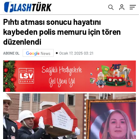
Pıhtı atması sonucu hayatını
kaybeden polis memuru için tören
düzenlendi
Ocak 17, 2025 03:21
ABONE OL
News