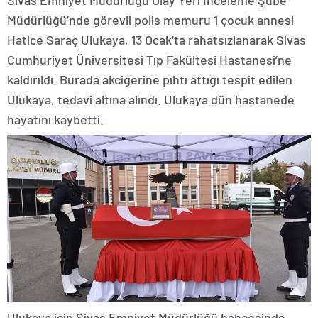
Sivas Emniyet Müdürlüğü Olay Yeri İnceleme Şube
Müdürlüğü’nde görevli polis memuru 1 çocuk annesi
Hatice Saraç Ulukaya, 13 Ocak’ta rahatsızlanarak Sivas
Cumhuriyet Üniversitesi Tıp Fakültesi Hastanesi’ne
kaldırıldı. Burada akciğerine pıhtı attığı tespit edilen
Ulukaya, tedavi altına alındı. Ulukaya dün hastanede
hayatını kaybetti.
Ulukaya için Sivas Emniyet Müdürlüğü bahçesinde