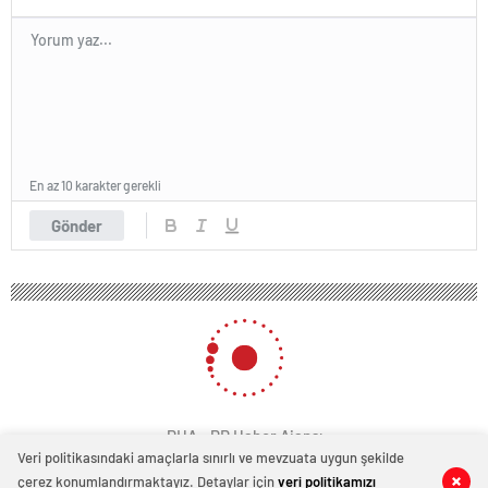
En az 10 karakter gerekli
Gönder
PHA - PR Haber Ajansı
Veri politikasındaki amaçlarla sınırlı ve mevzuata uygun şekilde
çerez konumlandırmaktayız. Detaylar için
veri politikamızı
0
0