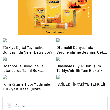
Türkiye Dijital Yayıncılık
Otomobil Dünyasında
Dünyasında Neler Değişiyor?
Vergilendirme Devrimi: Çekiş
Sistemleri ve Yeni Dönem
Bosphorus Bloodline ile
Ulaşımda Büyük Dönüşüm:
İstanbul’da Tarihi Boks
Türkiye’nin İlk Tam Elektrikli
Gecesi
Akaryakıt İstasyonu Deneyimi
İklim Krizine Tıbbi Müdahale:
İŞÇİLER TİRYAKİ’YE TEPKİLİ!
Türkiye Küresel Çevre
Zirvesinin Rotasını Nasıl
Değiştirdi?