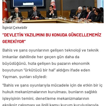
İlginizi Çekebilir
“DEVLETİN YAZILIMINI BU KONUDA GÜNCELLEMEMİZ
GEREKİYOR”
Bahis ve şans oyunlarının gelişen teknoloji ve teknik
imkanlar dahilinde her geçen gün daha da
büyüdüğünü, hızla gelişen bu pazarın ekonomik
boyutunun “ürkütücü bir hal” aldığını ifade eden
Yayman, şunları söyledi:
“Bahis ve şans oyunlarıyla mücadele için de etkin bir iç
hukuk mekanizmalarının kurulması, bunların sağlıklı
işleyişinin temini, denetleme mekanizmalarının
eksiksiz çalışması ve ilgili kamu kurum kuruluşlarıyla