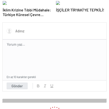
Gecesi
Akaryakıt İstasyonu Deneyimi
İklim Krizine Tıbbi Müdahale:
İŞÇİLER TİRYAKİ’YE TEPKİLİ!
Türkiye Küresel Çevre
Zirvesinin Rotasını Nasıl
Değiştirdi?
En az 10 karakter gerekli
Gönder