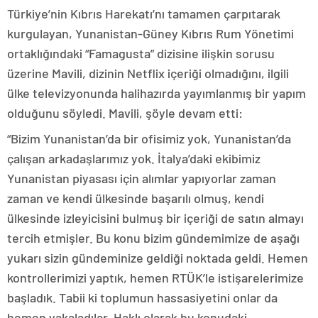
Türkiye’nin Kıbrıs Harekatı’nı tamamen çarpıtarak
kurgulayan, Yunanistan-Güney Kıbrıs Rum Yönetimi
ortaklığındaki “Famagusta” dizisine ilişkin sorusu
üzerine Mavili, dizinin Netflix içeriği olmadığını, ilgili
ülke televizyonunda halihazırda yayımlanmış bir yapım
olduğunu söyledi. Mavili, şöyle devam etti:
“Bizim Yunanistan’da bir ofisimiz yok, Yunanistan’da
çalışan arkadaşlarımız yok. İtalya’daki ekibimiz
Yunanistan piyasası için alımlar yapıyorlar zaman
zaman ve kendi ülkesinde başarılı olmuş, kendi
ülkesinde izleyicisini bulmuş bir içeriği de satın almayı
tercih etmişler. Bu konu bizim gündemimize de aşağı
yukarı sizin gündeminize geldiği noktada geldi. Hemen
kontrollerimizi yaptık, hemen RTÜK’le istişarelerimize
başladık. Tabii ki toplumun hassasiyetini onlar da
hemen yakaladılar. Haklı olarak bu konudaki