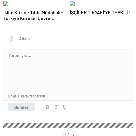
Gecesi
Akaryakıt İstasyonu Deneyimi
İklim Krizine Tıbbi Müdahale:
İŞÇİLER TİRYAKİ’YE TEPKİLİ!
Türkiye Küresel Çevre
Zirvesinin Rotasını Nasıl
Değiştirdi?
En az 10 karakter gerekli
Gönder