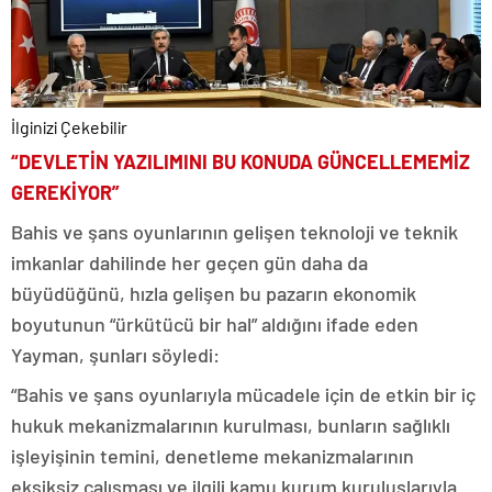
İlginizi Çekebilir
“DEVLETİN YAZILIMINI BU KONUDA GÜNCELLEMEMİZ
GEREKİYOR”
Bahis ve şans oyunlarının gelişen teknoloji ve teknik
imkanlar dahilinde her geçen gün daha da
büyüdüğünü, hızla gelişen bu pazarın ekonomik
boyutunun “ürkütücü bir hal” aldığını ifade eden
Yayman, şunları söyledi:
“Bahis ve şans oyunlarıyla mücadele için de etkin bir iç
hukuk mekanizmalarının kurulması, bunların sağlıklı
işleyişinin temini, denetleme mekanizmalarının
eksiksiz çalışması ve ilgili kamu kurum kuruluşlarıyla