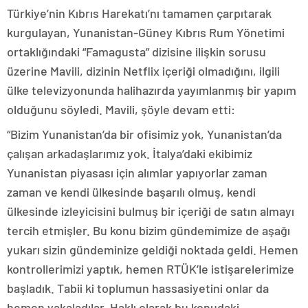
Türkiye’nin Kıbrıs Harekatı’nı tamamen çarpıtarak
kurgulayan, Yunanistan-Güney Kıbrıs Rum Yönetimi
ortaklığındaki “Famagusta” dizisine ilişkin sorusu
üzerine Mavili, dizinin Netflix içeriği olmadığını, ilgili
ülke televizyonunda halihazırda yayımlanmış bir yapım
olduğunu söyledi. Mavili, şöyle devam etti:
“Bizim Yunanistan’da bir ofisimiz yok, Yunanistan’da
çalışan arkadaşlarımız yok. İtalya’daki ekibimiz
Yunanistan piyasası için alımlar yapıyorlar zaman
zaman ve kendi ülkesinde başarılı olmuş, kendi
ülkesinde izleyicisini bulmuş bir içeriği de satın almayı
tercih etmişler. Bu konu bizim gündemimize de aşağı
yukarı sizin gündeminize geldiği noktada geldi. Hemen
kontrollerimizi yaptık, hemen RTÜK’le istişarelerimize
başladık. Tabii ki toplumun hassasiyetini onlar da
hemen yakaladılar. Haklı olarak bu konudaki