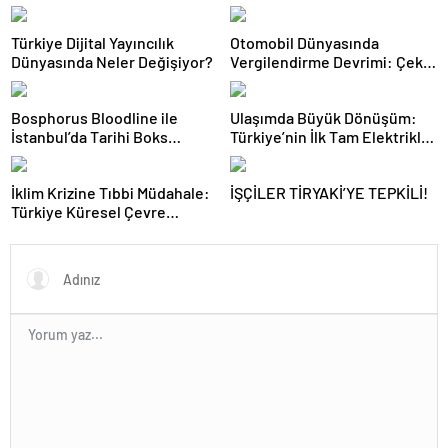
Türkiye Dijital Yayıncılık
Otomobil Dünyasında
Dünyasında Neler Değişiyor?
Vergilendirme Devrimi: Çekiş
Sistemleri ve Yeni Dönem
Bosphorus Bloodline ile
Ulaşımda Büyük Dönüşüm:
İstanbul’da Tarihi Boks
Türkiye’nin İlk Tam Elektrikli
Gecesi
Akaryakıt İstasyonu Deneyimi
İklim Krizine Tıbbi Müdahale:
İŞÇİLER TİRYAKİ’YE TEPKİLİ!
Türkiye Küresel Çevre
Zirvesinin Rotasını Nasıl
Değiştirdi?