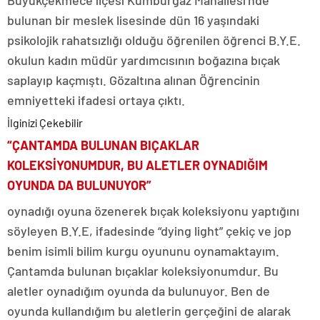
Büyükçekmece ilçesi Kumburgaz Mahallesi’nde
bulunan bir meslek lisesinde dün 16 yaşındaki
psikolojik rahatsızlığı olduğu öğrenilen öğrenci B.Y.E.
okulun kadın müdür yardımcısının boğazına bıçak
saplayıp kaçmıştı. Gözaltına alınan Öğrencinin
emniyetteki ifadesi ortaya çıktı.
İlginizi Çekebilir
“ÇANTAMDA BULUNAN BIÇAKLAR
KOLEKSİYONUMDUR, BU ALETLER OYNADIĞIM
OYUNDA DA BULUNUYOR”
oynadığı oyuna özenerek bıçak koleksiyonu yaptığını
söyleyen B.Y.E, ifadesinde “dying light” çekiç ve jop
benim isimli bilim kurgu oyununu oynamaktayım.
Çantamda bulunan bıçaklar koleksiyonumdur. Bu
aletler oynadığım oyunda da bulunuyor. Ben de
oyunda kullandığım bu aletlerin gerçeğini de alarak