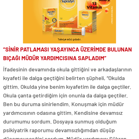
“SİNİR PATLAMASI YAŞAYINCA ÜZERİMDE BULUNAN
BIÇAĞI MÜDÜR YARDIMCISINA SAPLADIM”
İfadesinin devamında okula gittiğini ve arkadaşlarının
kıyafeti ile dalga geçtiğini belirten şüpheli, “Okulda
gittim. Okulda yine benim kıyafetim ile dalga geçtiler.
Okula çanta getirdiğim için onunla da dalga geçtiler.
Ben bu duruma sinirlendim. Konuşmak için müdür
yardımcısının odasına gittim. Kendisine devamsız
durumumu sordum. Dosyaya sunmuş olduğum
psikiyatrik raporumu devamsızlığımdan düşüp
düşemeyeceğini sordum. Müdür yardımcısı Şükran