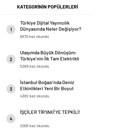
KATEGORİNİN POPÜLERLERİ
Türkiye Dijital Yayıncılık
Dünyasında Neler Değişiyor?
1
6570 kez okundu
Ulaşımda Büyük Dönüşüm:
Türkiye’nin İlk Tam Elektrikli
2
Akaryakıt İstasyonu Deneyimi
5269 kez okundu
İstanbul Boğazı’nda Deniz
Etkinlikleri Yeni Bir Boyut
3
Kazanıyor
4382 kez okundu
İŞÇİLER TİRYAKİ’YE TEPKİLİ!
4
2005 kez okundu