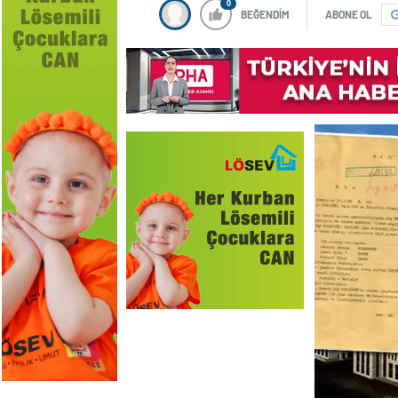
0
BEĞENDİM
ABONE OL