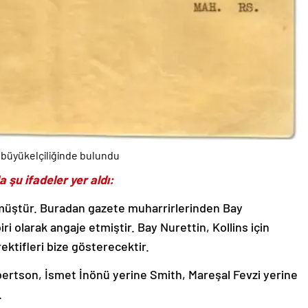
k büyükelçiliğinde bulundu
 şu ifadeler yer aldı:
önmüştür. Buradan gazete muharrirlerinden Bay
 olarak angaje etmiştir. Bay Nurettin, Kollins için
rektifleri bize gösterecektir.
obertson, İsmet İnönü yerine Smith, Mareşal Fevzi yerine
.