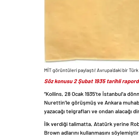
MİT görüntüleri paylaştı! Avrupa’daki bir Tür
Söz konusu 2 Şubat 1935 tarihli raporda
“Kollins, 28 Ocak 1935’te İstanbul’a d
Nurettin’le görüşmüş ve Ankara muhabiri
yazacağı telgrafları ve ondan alacağı di
İlk verdiği talimatta, Atatürk yerine R
Brown adlarını kullanmasını söylemiştir