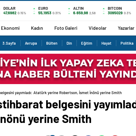
DOLAR
EURO
ALTIN
BITCOIN
47,6982
55,1953
6.659,98
3095029
0.15%
0.31%
2,58
0.3%
Ekonomi
Kadın
Foto Galeri
Videolar
Yazarlar
3.Sayfa
Avrupa
Bülten
Din
Eğitim
Hayat
Politika
t belgesini yayımladı: Atatürk yerine Robertson, İsmet İnönü yerine Smith
istihbarat belgesini yayımla
İnönü yerine Smith