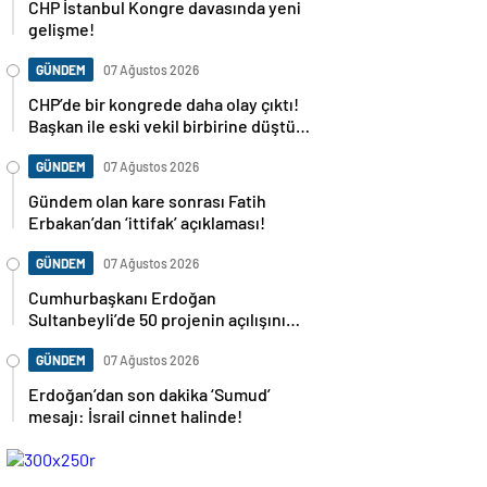
CHP İstanbul Kongre davasında yeni
gelişme!
GÜNDEM
07 Ağustos 2026
CHP’de bir kongrede daha olay çıktı!
Başkan ile eski vekil birbirine düştü…
GÜNDEM
07 Ağustos 2026
Gündem olan kare sonrası Fatih
Erbakan’dan ‘ittifak’ açıklaması!
GÜNDEM
07 Ağustos 2026
Cumhurbaşkanı Erdoğan
Sultanbeyli’de 50 projenin açılışını
yapacak
GÜNDEM
07 Ağustos 2026
Erdoğan’dan son dakika ‘Sumud’
mesajı: İsrail cinnet halinde!