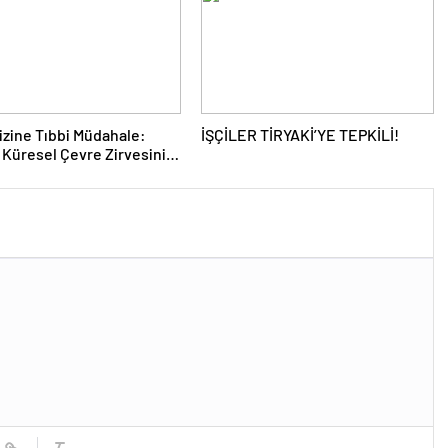
rizine Tıbbi Müdahale:
İŞÇİLER TİRYAKİ’YE TEPKİLİ!
 Küresel Çevre Zirvesinin
ı Nasıl Değiştirdi?