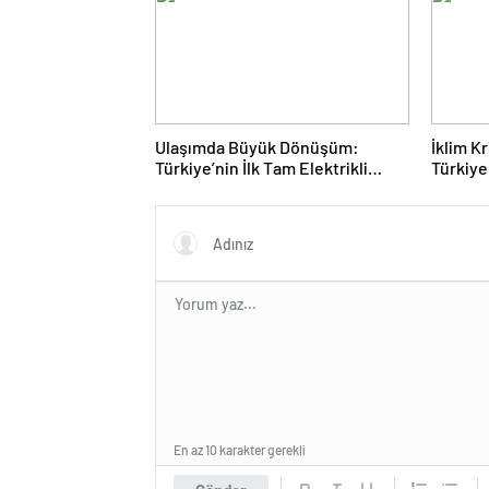
Ulaşımda Büyük Dönüşüm:
İklim K
Türkiye’nin İlk Tam Elektrikli
Türkiye
Akaryakıt İstasyonu Deneyimi
Rotasın
En az 10 karakter gerekli