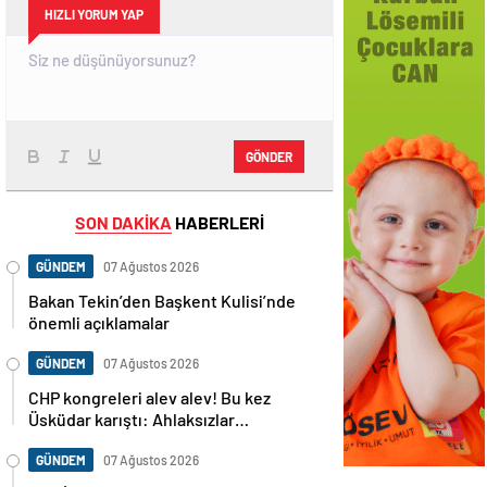
HIZLI YORUM YAP
GÖNDER
SON DAKİKA
HABERLERİ
GÜNDEM
07 Ağustos 2026
Bakan Tekin’den Başkent Kulisi’nde
önemli açıklamalar
GÜNDEM
07 Ağustos 2026
CHP kongreleri alev alev! Bu kez
Üsküdar karıştı: Ahlaksızlar…
GÜNDEM
07 Ağustos 2026