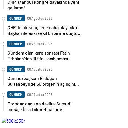
CHP İstanbul Kongre davasında yeni
gelişme!
GÜNDEM
06 Ağustos 2026
CHP’de bir kongrede daha olay çıktı!
Başkan ile eski vekil birbirine düştü…
GÜNDEM
06 Ağustos 2026
Gündem olan kare sonrası Fatih
Erbakan’dan ‘ittifak’ açıklaması!
GÜNDEM
06 Ağustos 2026
Cumhurbaşkanı Erdoğan
Sultanbeyli’de 50 projenin açılışını
yapacak
GÜNDEM
06 Ağustos 2026
Erdoğan’dan son dakika ‘Sumud’
mesajı: İsrail cinnet halinde!