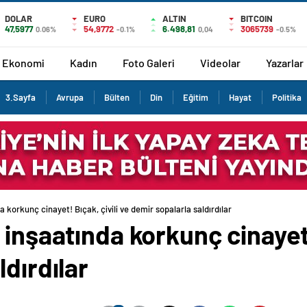
DOLAR
EURO
ALTIN
BITCOIN
47,5977
54,9772
6.498,81
3065739
0.06%
-0.1%
0,04
-0.5%
Ekonomi
Kadın
Foto Galeri
Videolar
Yazarlar
3.Sayfa
Avrupa
Bülten
Din
Eğitim
Hayat
Politika
 korkunç cinayet! Bıçak, çivili ve demir sopalarla saldırdılar
inşaatında korkunç cinayet!
ldırdılar