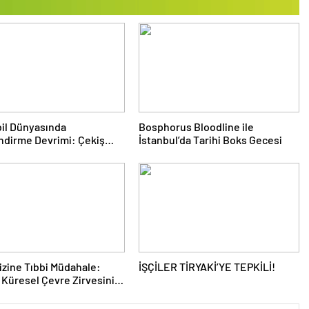
il Dünyasında
Bosphorus Bloodline ile
ndirme Devrimi: Çekiş
İstanbul’da Tarihi Boks Gecesi
eri ve Yeni Dönem
rizine Tıbbi Müdahale:
İŞÇİLER TİRYAKİ’YE TEPKİLİ!
 Küresel Çevre Zirvesinin
ı Nasıl Değiştirdi?