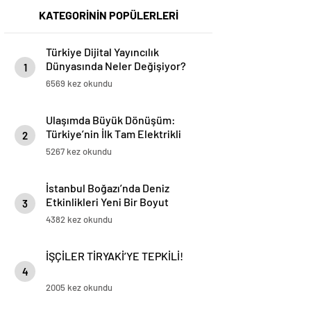
KATEGORİNİN POPÜLERLERİ
Türkiye Dijital Yayıncılık
Dünyasında Neler Değişiyor?
1
6569 kez okundu
Ulaşımda Büyük Dönüşüm:
Türkiye’nin İlk Tam Elektrikli
2
Akaryakıt İstasyonu Deneyimi
5267 kez okundu
İstanbul Boğazı’nda Deniz
Etkinlikleri Yeni Bir Boyut
3
Kazanıyor
4382 kez okundu
İŞÇİLER TİRYAKİ’YE TEPKİLİ!
4
2005 kez okundu