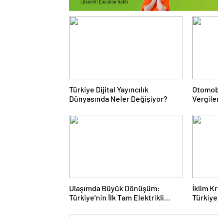
Türkiye Dijital Yayıncılık
Otomob
Dünyasında Neler Değişiyor?
Vergile
Sisteml
Ulaşımda Büyük Dönüşüm:
İklim K
Türkiye’nin İlk Tam Elektrikli
Türkiye
Akaryakıt İstasyonu Deneyimi
Rotasın