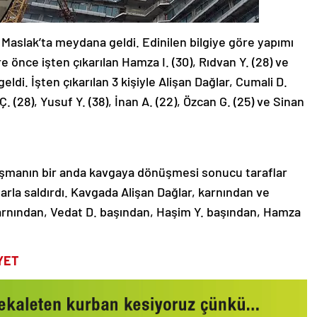
r Maslak’ta meydana geldi. Edinilen bilgiye göre yapımı
 önce işten çıkarılan Hamza I. (30), Rıdvan Y. (28) ve
eldi. İşten çıkarılan 3 kişiyle Alişan Dağlar, Cumali D.
 Ç. (28), Yusuf Y. (38), İnan A. (22), Özcan G. (25) ve Sinan
tışmanın bir anda kavgaya dönüşmesi sonucu taraflar
alarla saldırdı. Kavgada Alişan Dağlar, karnından ve
 karnından, Vedat D. başından, Haşim Y. başından, Hamza
YET