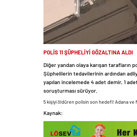
POLİS 11 ŞÜPHELİYİ GÖZALTINA ALDI
Diğer yandan olaya karışan tarafların p
Şüphelilerin tedavilerinin ardından adli
yapılan incelemede 4 adet demir, 1 adet de
soruşturması sürüyor.
5 kişiyi öldüren polisin son hedefi! Adana v
Kaynak: