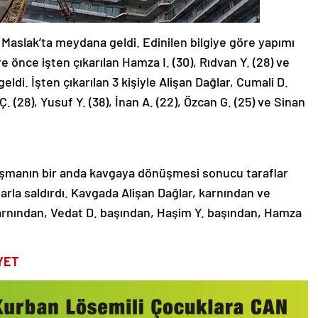
r Maslak’ta meydana geldi. Edinilen bilgiye göre yapımı
 önce işten çıkarılan Hamza I. (30), Rıdvan Y. (28) ve
eldi. İşten çıkarılan 3 kişiyle Alişan Dağlar, Cumali D.
 Ç. (28), Yusuf Y. (38), İnan A. (22), Özcan G. (25) ve Sinan
tışmanın bir anda kavgaya dönüşmesi sonucu taraflar
alarla saldırdı. Kavgada Alişan Dağlar, karnından ve
 karnından, Vedat D. başından, Haşim Y. başından, Hamza
YET