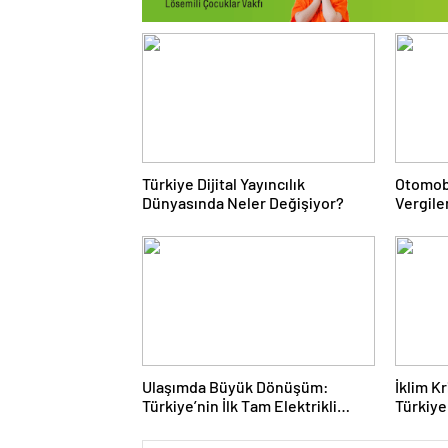
Türkiye Dijital Yayıncılık
Otomob
Dünyasında Neler Değişiyor?
Vergile
Sisteml
Ulaşımda Büyük Dönüşüm:
İklim K
Türkiye’nin İlk Tam Elektrikli
Türkiye
Akaryakıt İstasyonu Deneyimi
Rotasın