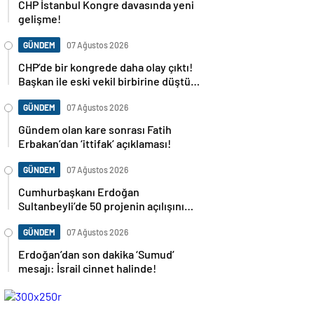
CHP İstanbul Kongre davasında yeni
gelişme!
GÜNDEM
07 Ağustos 2026
CHP’de bir kongrede daha olay çıktı!
Başkan ile eski vekil birbirine düştü…
GÜNDEM
07 Ağustos 2026
Gündem olan kare sonrası Fatih
Erbakan’dan ‘ittifak’ açıklaması!
GÜNDEM
07 Ağustos 2026
Cumhurbaşkanı Erdoğan
Sultanbeyli’de 50 projenin açılışını
yapacak
GÜNDEM
07 Ağustos 2026
Erdoğan’dan son dakika ‘Sumud’
mesajı: İsrail cinnet halinde!