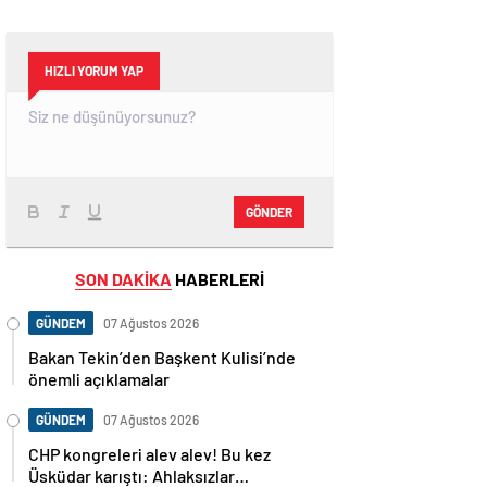
HIZLI YORUM YAP
GÖNDER
SON DAKİKA
HABERLERİ
GÜNDEM
07 Ağustos 2026
Bakan Tekin’den Başkent Kulisi’nde
önemli açıklamalar
GÜNDEM
07 Ağustos 2026
CHP kongreleri alev alev! Bu kez
Üsküdar karıştı: Ahlaksızlar…