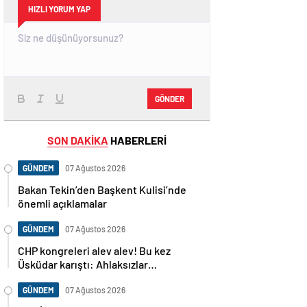
HIZLI YORUM YAP
GÖNDER
SON DAKİKA
HABERLERİ
GÜNDEM
07 Ağustos 2026
Bakan Tekin’den Başkent Kulisi’nde
önemli açıklamalar
GÜNDEM
07 Ağustos 2026
CHP kongreleri alev alev! Bu kez
Üsküdar karıştı: Ahlaksızlar…
GÜNDEM
07 Ağustos 2026