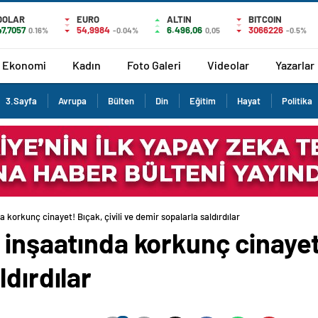
DOLAR
EURO
ALTIN
BITCOIN
47,7057
54,9984
6.496,06
3066226
0.16%
-0.04%
0,05
-0.5%
Ekonomi
Kadın
Foto Galeri
Videolar
Yazarlar
3.Sayfa
Avrupa
Bülten
Din
Eğitim
Hayat
Politika
 korkunç cinayet! Bıçak, çivili ve demir sopalarla saldırdılar
inşaatında korkunç cinayet!
ldırdılar