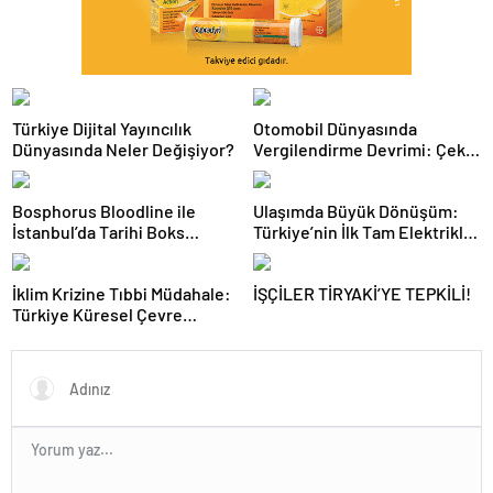
Türkiye Dijital Yayıncılık
Otomobil Dünyasında
Dünyasında Neler Değişiyor?
Vergilendirme Devrimi: Çekiş
Sistemleri ve Yeni Dönem
Bosphorus Bloodline ile
Ulaşımda Büyük Dönüşüm:
İstanbul’da Tarihi Boks
Türkiye’nin İlk Tam Elektrikli
Gecesi
Akaryakıt İstasyonu Deneyimi
İklim Krizine Tıbbi Müdahale:
İŞÇİLER TİRYAKİ’YE TEPKİLİ!
Türkiye Küresel Çevre
Zirvesinin Rotasını Nasıl
Değiştirdi?