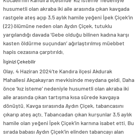
Kocaeli’nin Kandıra ilçesinde ‘kız isteme’ nedeniyle
husumetli olan akraba iki aile arasında çıkan kavgada
rastgele ateş açıp 3,5 aylık hamile yeğeni İpek Çiçek’in
(22) ölümüne neden olan Aydın Çiçek, tutuklu
yargılandığı davada ‘Gebe olduğu bilinen kadına karşı
kasten öldürme suçundan’ ağırlaştırılmış müebbet
hapis cezasına çarptırıldı.
İlginizi Çekebilir
Olay, 4 Haziran 2024’te Kandıra ilçesi Akdurak
Mahallesi Akçakayran mevkisinde meydana geldi. Daha
önce ‘kız isteme’ nedeniyle husumetli olan akraba iki
aile arasında çıkan tartışma kısa sürede kavgaya
dönüştü. Kavga sırasında Aydın Çiçek, tabancasını
çıkarıp ateş açtı. Tabancadan çıkan kurşunlar 3,5 aylık
hamile olan yeğeni İpek Çiçek’in karnına isabet etti. Bu
sırada babası Aydın Çiçek’in elinden tabancayı alan