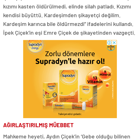
kızımı kasten öldürülmedi, elinde silah patladı. Kızımı
kendisi büyüttü. Kardeşimden şikayetçi değilim.
Kardeşim karınca bile öldürmezdi” ifadelerini kullandı.
İpek Çiçek’in eşi Emre Çiçek de şikayetinden vazgeçti.
AĞIRLAŞTIRILMIŞ MÜEBBET
Mahkeme heyeti, Aydın Çiçek’in ‘Gebe olduğu bilinen