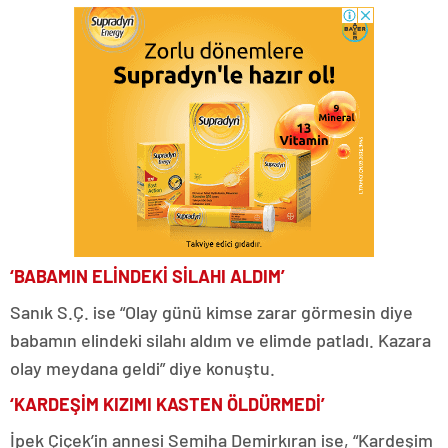
‘BABAMIN ELİNDEKİ SİLAHI ALDIM’
Sanık S.Ç. ise “Olay günü kimse zarar görmesin diye
babamın elindeki silahı aldım ve elimde patladı. Kazara
olay meydana geldi” diye konuştu.
‘KARDEŞİM KIZIMI KASTEN ÖLDÜRMEDİ’
İpek Çiçek’in annesi Semiha Demirkıran ise, “Kardeşim