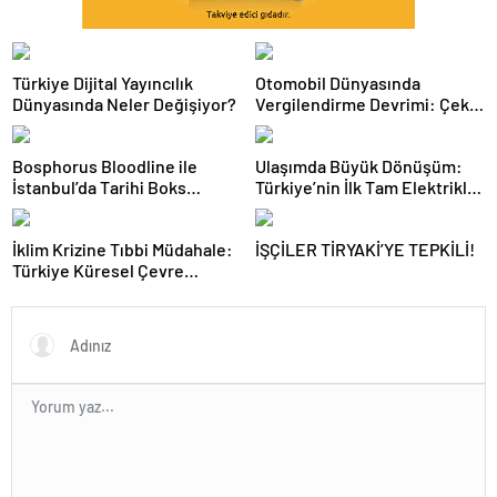
Türkiye Dijital Yayıncılık
Otomobil Dünyasında
Dünyasında Neler Değişiyor?
Vergilendirme Devrimi: Çekiş
Sistemleri ve Yeni Dönem
Bosphorus Bloodline ile
Ulaşımda Büyük Dönüşüm:
İstanbul’da Tarihi Boks
Türkiye’nin İlk Tam Elektrikli
Gecesi
Akaryakıt İstasyonu Deneyimi
İklim Krizine Tıbbi Müdahale:
İŞÇİLER TİRYAKİ’YE TEPKİLİ!
Türkiye Küresel Çevre
Zirvesinin Rotasını Nasıl
Değiştirdi?