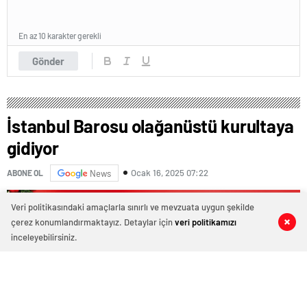
En az 10 karakter gerekli
Gönder
İstanbul Barosu olağanüstü kurultaya
gidiyor
Ocak 16, 2025 07:22
ABONE OL
News
Veri politikasındaki amaçlarla sınırlı ve mevzuata uygun şekilde
çerez konumlandırmaktayız. Detaylar için
veri politikamızı
0
0
0
0
inceleyebilirsiniz.