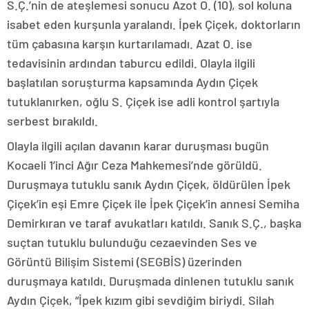
S.Ç.’nin de ateşlemesi sonucu Azot O. (10), sol koluna
isabet eden kurşunla yaralandı. İpek Çiçek, doktorların
tüm çabasına karşın kurtarılamadı. Azat O. ise
tedavisinin ardından taburcu edildi. Olayla ilgili
başlatılan soruşturma kapsamında Aydın Çiçek
tutuklanırken, oğlu S. Çiçek ise adli kontrol şartıyla
serbest bırakıldı.
Olayla ilgili açılan davanın karar duruşması bugün
Kocaeli 1’inci Ağır Ceza Mahkemesi’nde görüldü.
Duruşmaya tutuklu sanık Aydın Çiçek, öldürülen İpek
Çiçek’in eşi Emre Çiçek ile İpek Çiçek’in annesi Semiha
Demirkıran ve taraf avukatları katıldı. Sanık S.Ç., başka
suçtan tutuklu bulunduğu cezaevinden Ses ve
Görüntü Bilişim Sistemi (SEGBİS) üzerinden
duruşmaya katıldı. Duruşmada dinlenen tutuklu sanık
Aydın Çiçek, “İpek kızım gibi sevdiğim biriydi. Silah