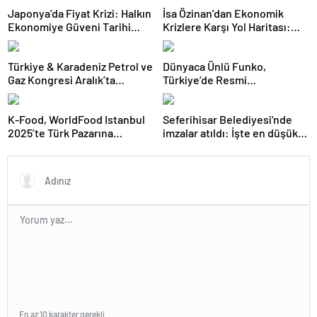
Japonya’da Fiyat Krizi: Halkın
İsa Özinan’dan Ekonomik
Ekonomiye Güveni Tarihi
Krizlere Karşı Yol Haritası:
Dipte
Şirketler Neyi Doğru Yapmalı?
Türkiye & Karadeniz Petrol ve
Dünyaca Ünlü Funko,
Gaz Kongresi Aralık’ta
Türkiye’de Resmi
Ankara’da
Distribütörü Olarak Monkey
Distribution’ı Seçti
K-Food, WorldFood Istanbul
Seferihisar Belediyesi'nde
2025’te Türk Pazarına
imzalar atıldı: İşte en düşük
Açılmaya Hazırlanıyor
işçi maaşı
En az 10 karakter gerekli