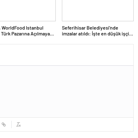
 WorldFood Istanbul
Seferihisar Belediyesi'nde
 Türk Pazarına Açılmaya
imzalar atıldı: İşte en düşük işçi
nıyor
maaşı