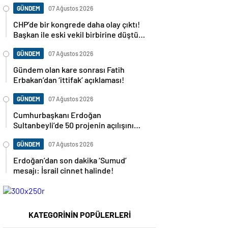
GÜNDEM
07 Ağustos 2026
CHP’de bir kongrede daha olay çıktı!
Başkan ile eski vekil birbirine düştü…
GÜNDEM
07 Ağustos 2026
Gündem olan kare sonrası Fatih
Erbakan’dan ‘ittifak’ açıklaması!
GÜNDEM
07 Ağustos 2026
Cumhurbaşkanı Erdoğan
Sultanbeyli’de 50 projenin açılışını
yapacak
GÜNDEM
07 Ağustos 2026
Erdoğan’dan son dakika ‘Sumud’
mesajı: İsrail cinnet halinde!
KATEGORİNİN POPÜLERLERİ