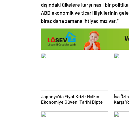
dışındaki ülkelere karşı nasıl bir politi
ABD ekonomik ve ticari ilişkilerinin gel
biraz daha zamana ihtiyacımız var.”
Japonya’da Fiyat Krizi: Halkın
İsa Özi
Ekonomiye Güveni Tarihi Dipte
Karşı Yo
Doğru 