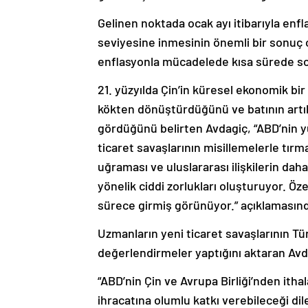
Gelinen noktada ocak ayı itibarıyla enf
seviyesine inmesinin önemli bir sonuç 
enflasyonla mücadelede kısa sürede so
21. yüzyılda Çin’in küresel ekonomik bir 
kökten dönüştürdüğünü ve batının artık
gördüğünü belirten Avdagiç, “ABD’nin y
ticaret savaşlarının misillemelerle tırm
uğraması ve uluslararası ilişkilerin dah
yönelik ciddi zorlukları oluşturuyor. Öz
sürece girmiş görünüyor.” açıklamasın
Uzmanların yeni ticaret savaşlarının Tü
değerlendirmeler yaptığını aktaran Avd
“ABD’nin Çin ve Avrupa Birliği’nden itha
ihracatına olumlu katkı verebileceği dile