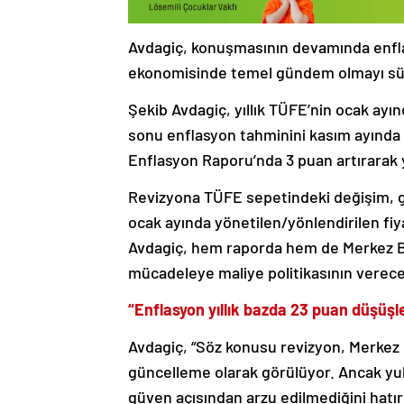
Avdagiç, konuşmasının devamında enflas
ekonomisinde temel gündem olmayı sür
Şekib Avdagiç, yıllık TÜFE’nin ocak ayın
sonu enflasyon tahminini kasım ayında 
Enflasyon Raporu’nda 3 puan artırarak yü
Revizyona TÜFE sepetindeki değişim, gıd
ocak ayında yönetilen/yönlendirilen fiy
Avdagiç, hem raporda hem de Merkez Ban
mücadeleye maliye politikasının vereceği
“Enflasyon yıllık bazda 23 puan düşüşl
Avdagiç, “Söz konusu revizyon, Merkez B
güncelleme olarak görülüyor. Ancak y
güven açısından arzu edilmediğini hatırd