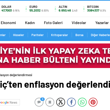
DOLAR
EURO
ALTIN
BITCOIN
47,7003
55,2032
6.650,46
3084337
0.15%
0.33%
2,43
0.3%
Ekonomi
Kadın
Foto Galeri
Videolar
Yazarlar
ınlar
Hisseler
Pariteler
Kritoparalar
Borsa
Diğer Haberle
flasyon değerlendirmesi
iç’ten enflasyon değerlend
0
News