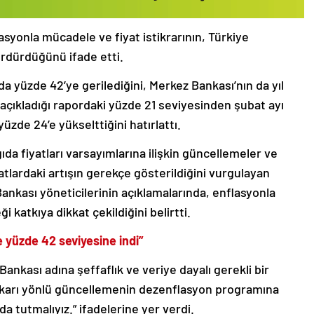
yonla mücadele ve fiyat istikrarının, Türkiye
dürdüğünü ifade etti.
da yüzde 42’ye gerilediğini, Merkez Bankası’nın da yıl
açıkladığı rapordaki yüzde 21 seviyesinden şubat ayı
zde 24’e yükselttiğini hatırlattı.
a fiyatları varsayımlarına ilişkin güncellemeler ve
atlardaki artışın gerekçe gösterildiğini vurgulayan
kası yöneticilerinin açıklamalarında, enflasyonla
 katkıya dikkat çekildiğini belirtti.
e yüzde 42 seviyesine indi”
ankası adına şeffaflık ve veriye dayalı gerekli bir
ukarı yönlü güncellemenin dezenflasyon programına
a tutmalıyız.” ifadelerine yer verdi.