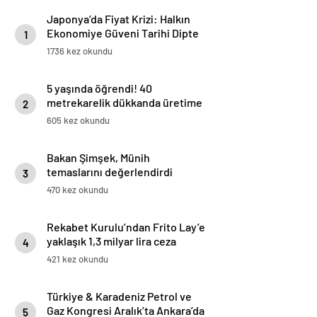
Japonya’da Fiyat Krizi: Halkın
Ekonomiye Güveni Tarihi Dipte
1
1736 kez okundu
5 yaşında öğrendi! 40
metrekarelik dükkanda üretime
2
başladı: ‘Amerika’dan bile
605 kez okundu
sipariş alıyorum’
Bakan Şimşek, Münih
temaslarını değerlendirdi
3
470 kez okundu
Rekabet Kurulu’ndan Frito Lay’e
yaklaşık 1,3 milyar lira ceza
4
421 kez okundu
Türkiye & Karadeniz Petrol ve
Gaz Kongresi Aralık’ta Ankara’da
5