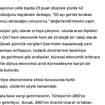
lasyonun yıllık bazda 23 puan düşüşle yüzde 42
olduğunu kaydeden Avdagiç, “20 ayı geride bırakan
nuç alınacağını umuyoruz.” değerlendirmesini yaptı.
süper güç olarak ortaya çıkışının, uluslararası ilişkileri
 Çin’i hem ekonomik hem de stratejik bir rakip olarak
üksek gümrük vergileri üzerinden başlatacağı yeni
anması enflasyon, tedarik zincirlerinin kesintiye
a da gerilmesi gibi endişeler, küresel ekonomik istikrara
etle dünya ekonomisi artık küreselleşme karşıtı bir
da bulundu.
rkiye ekonomisine etkisi konusunda farklı
agiç, sözlerini şöyle tamamladı:
lata ilave vergi getirmesinin, Türkiye’nin ABD’ye
 getiriliyor. Ancak, ABD’nin önemli ticaret ortakları