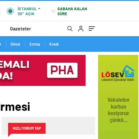
SABAHA KALAN
İSTANBUL
SÜRE
30°
AÇIK
Gazeteler
r
Döviz
Emtia
Kredi
irmesi
HIZLI YORUM YAP