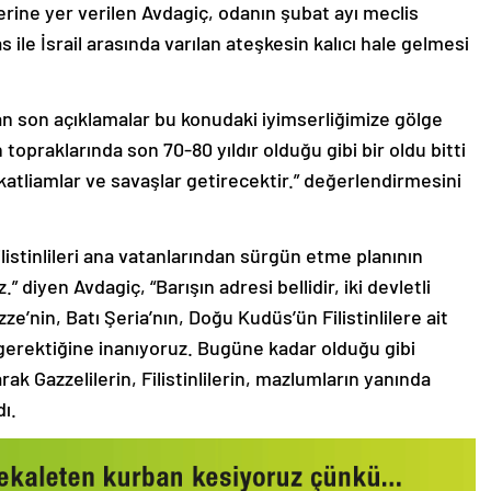
erine yer verilen Avdagiç, odanın şubat ayı meclis
le İsrail arasında varılan ateşkesin kalıcı hale gelmesi
lan son açıklamalar bu konudaki iyimserliğimize gölge
n topraklarında son 70-80 yıldır olduğu gibi bir oldu bitti
 katliamlar ve savaşlar getirecektir.” değerlendirmesini
ilistinlileri ana vatanlarından sürgün etme planının
diyen Avdagiç, “Barışın adresi bellidir, iki devletli
zze’nin, Batı Şeria’nın, Doğu Kudüs’ün Filistinlilere ait
gerektiğine inanıyoruz. Bugüne kadar olduğu gibi
ak Gazzelilerin, Filistinlilerin, mazlumların yanında
dı.