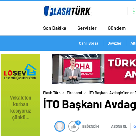
Son Dakika
Servisler
Gündem
Canlı Borsa
Dövizler
Alt
Flash Türk
Ekonomi
İTO Başkanı Avdagiç’ten en
İTO Başkanı Avdag
0
BEĞENDİM
ABONE OL