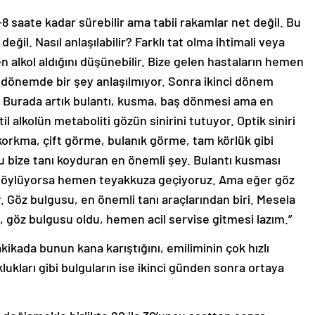
8 saate kadar sürebilir ama tabii rakamlar net değil. Bu
. Nasıl anlaşılabilir? Farklı tat olma ihtimali veya
en alkol aldığını düşünebilir. Bize gelen hastaların hemen
 dönemde bir şey anlaşılmıyor. Sonra ikinci dönem
z. Burada artık bulantı, kusma, baş dönmesi ama en
l alkolün metaboliti gözün sinirini tutuyor. Optik siniri
 korkma, çift görme, bulanık görme, tam körlük gibi
bu bize tanı koyduran en önemli şey. Bulantı kusması
 söylüyorsa hemen teyakkuza geçiyoruz. Ama eğer göz
 Göz bulgusu, en önemli tanı araçlarından biri. Mesela
, göz bulgusu oldu, hemen acil servise gitmesi lazım.”
akikada bunun kana karıştığını, emiliminin çok hızlı
kları gibi bulguların ise ikinci günden sonra ortaya