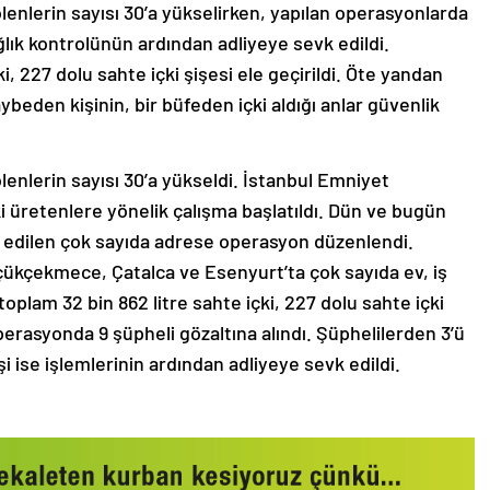
lenlerin sayısı 30’a yükselirken, yapılan operasyonlarda
ağlık kontrolünün ardından adliyeye sevk edildi.
i, 227 dolu sahte içki şişesi ele geçirildi. Öte yandan
ybeden kişinin, bir büfeden içki aldığı anlar güvenlik
lenlerin sayısı 30’a yükseldi. İstanbul Emniyet
i üretenlere yönelik çalışma başlatıldı. Dün ve bugün
pit edilen çok sayıda adrese operasyon düzenlendi.
üçükçekmece, Çatalca ve Esenyurt’ta çok sayıda ev, iş
oplam 32 bin 862 litre sahte içki, 227 dolu sahte içki
Operasyonda 9 şüpheli gözaltına alındı. Şüphelilerden 3’ü
işi ise işlemlerinin ardından adliyeye sevk edildi.