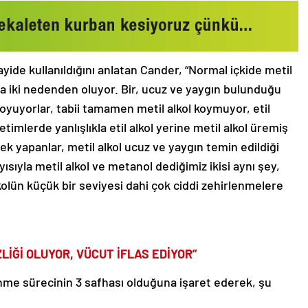
nayide kullanıldığını anlatan Cander, “Normal içkide metil
ma iki nedenden oluyor. Bir, ucuz ve yaygın bulunduğu
 koyuyorlar, tabii tamamen metil alkol koymuyor, etil
etimlerde yanlışlıkla etil alkol yerine metil alkol üremiş
rek yapanlar, metil alkol ucuz ve yaygın temin edildiği
ayısıyla metil alkol ve metanol dediğimiz ikisi aynı şey,
lkolün küçük bir seviyesi dahi çok ciddi zehirlenmelere
İĞİ OLUYOR, VÜCUT İFLAS EDİYOR”
enme sürecinin 3 safhası olduğuna işaret ederek, şu