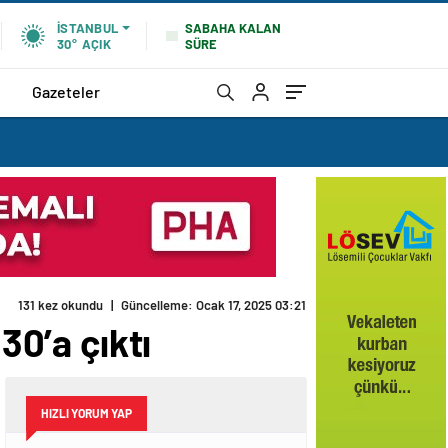
SABAHA KALAN
İSTANBUL
SÜRE
30°
AÇIK
Gazeteler
131 kez okundu
|
Güncelleme: Ocak 17, 2025 03:21
30’a çıktı
HIZLI YORUM YAP