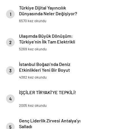
Türkiye Dijital Yayıncılık
Dünyasında Neler Değişiyor?
1
6570 kez okundu
Ulaşımda Büyük Dönüşüm:
Türkiye’nin İlk Tam Elektrikli
2
Akaryakıt İstasyonu Deneyimi
5269 kez okundu
İstanbul Boğazı’nda Deniz
Etkinlikleri Yeni Bir Boyut
3
Kazanıyor
4382 kez okundu
İŞÇİLER TİRYAKİ’YE TEPKİLİ!
4
2005 kez okundu
Genç Liderlik Zirvesi Antalya’yı
Salladı
5