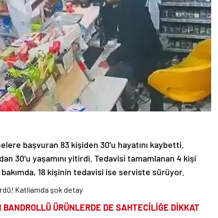
nelere başvuran 83 kişiden 30’u hayatını kaybetti.
an 30’u yaşamını yitirdi. Tedavisi tamamlanan 4 kişi
 bakımda, 18 kişinin tedavisi ise serviste sürüyor.
ürdü! Katliamda şok detay
I BANDROLLÜ ÜRÜNLERDE DE SAHTECİLİĞE DİKKAT