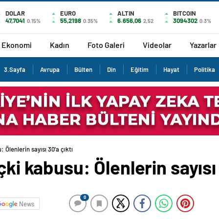
DOLAR
EURO
ALTIN
BITCOIN
47,7041
55,2198
6.656,06
3094302
0.15%
0.35%
2,52
0.3%
Ekonomi
Kadın
Foto Galeri
Videolar
Yazarlar
3.Sayfa
Avrupa
Bülten
Din
Eğitim
Hayat
Politika
: Ölenlerin sayısı 30’a çıktı
çki kabusu: Ölenlerin sayısı 
0
News