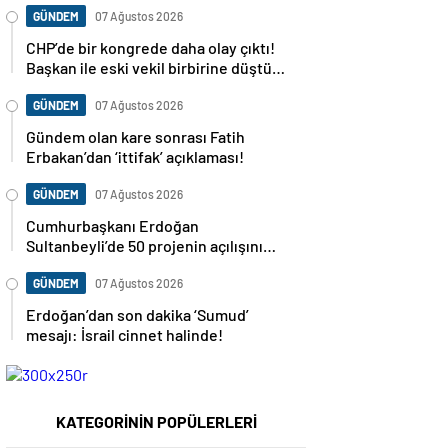
GÜNDEM
07 Ağustos 2026
CHP’de bir kongrede daha olay çıktı!
Başkan ile eski vekil birbirine düştü…
GÜNDEM
07 Ağustos 2026
Gündem olan kare sonrası Fatih
Erbakan’dan ‘ittifak’ açıklaması!
GÜNDEM
07 Ağustos 2026
Cumhurbaşkanı Erdoğan
Sultanbeyli’de 50 projenin açılışını
yapacak
GÜNDEM
07 Ağustos 2026
Erdoğan’dan son dakika ‘Sumud’
mesajı: İsrail cinnet halinde!
KATEGORİNİN POPÜLERLERİ