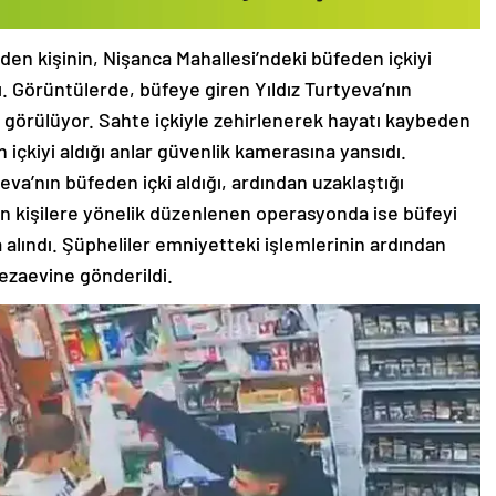
den kişinin, Nişanca Mahallesi’ndeki büfeden içkiyi
ı. Görüntülerde, büfeye giren Yıldız Turtyeva’nın
ğı görülüyor. Sahte içkiyle zehirlenerek hayatı kaybeden
 içkiyi aldığı anlar güvenlik kamerasına yansıdı.
va’nın büfeden içki aldığı, ardından uzaklaştığı
en kişilere yönelik düzenlenen operasyonda ise büfeyi
 alındı. Şüpheliler emniyetteki işlemlerinin ardından
cezaevine gönderildi.