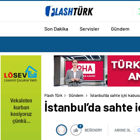
Son Dakika
Servisler
Gündem
Flash Türk
Gündem
İstanbul’da sahte içki kabusu
İstanbul’da sahte i
0
BEĞENDİM
ABONE OL