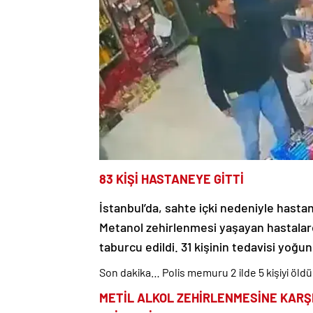
83 KİŞİ HASTANEYE GİTTİ
İstanbul’da, sahte içki nedeniyle hasta
Metanol zehirlenmesi yaşayan hastalard
taburcu edildi. 31 kişinin tedavisi yoğun
Son dakika… Polis memuru 2 ilde 5 kişiyi öld
METİL ALKOL ZEHİRLENMESİNE KARŞ