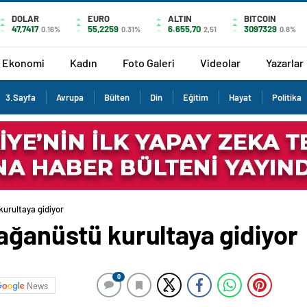
DOLAR
EURO
ALTIN
BITCOIN
47,7417
55,2259
6.655,70
3097329
0.16%
0.31%
2,51
0.8%
Ekonomi
Kadın
Foto Galeri
Videolar
Yazarlar
3.Sayfa
Avrupa
Bülten
Din
Eğitim
Hayat
Politika
kurultaya gidiyor
ağanüstü kurultaya gidiyor
0
News