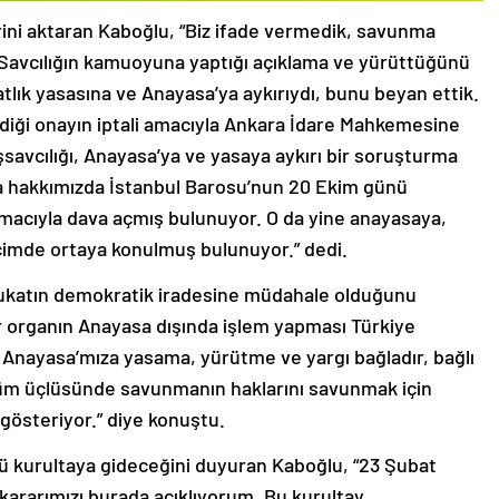
rini aktaran Kaboğlu, “Biz ifade vermedik, savunma
Savcılığın kamuoyuna yaptığı açıklama ve yürüttüğünü
lık yasasına ve Anayasa’ya aykırıydı, bunu beyan ettik.
diği onayın iptali amacıyla Ankara İdare Mahkemesine
avcılığı, Anayasa’ya ve yasaya aykırı bir soruşturma
la hakkımızda İstanbul Barosu’nun 20 Ekim günü
 amacıyla dava açmış bulunuyor. O da yine anayasaya,
çimde ortaya konulmuş bulunuyor.” dedi.
ukatın demokratik iradesine müdahale olduğunu
r organın Anayasa dışında işlem yapması Türkiye
nayasa’mıza yasama, yürütme ve yargı bağladır, bağlı
küm üçlüsünde savunmanın haklarını savunmak için
 gösteriyor.” diye konuştu.
ü kurultaya gideceğini duyuran Kaboğlu, “23 Şubat
ararımızı burada açıklıyorum. Bu kurultay,