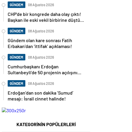
GÜNDEM
08 Ağustos 2026
CHP’de bir kongrede daha olay çıktı!
Başkan ile eski vekil birbirine düştü…
GÜNDEM
08 Ağustos 2026
Gündem olan kare sonrası Fatih
Erbakan’dan ‘ittifak’ açıklaması!
GÜNDEM
08 Ağustos 2026
Cumhurbaşkanı Erdoğan
Sultanbeyli’de 50 projenin açılışını
yapacak
GÜNDEM
08 Ağustos 2026
Erdoğan’dan son dakika ‘Sumud’
mesajı: İsrail cinnet halinde!
KATEGORİNİN POPÜLERLERİ