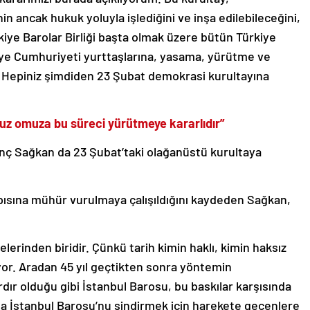
 ancak hukuk yoluyla işlediğini ve inşa edilebileceğini,
kiye Barolar Birliği başta olmak üzere bütün Türkiye
kiye Cumhuriyeti yurttaşlarına, yasama, yürütme ve
. Hepiniz şimdiden 23 Şubat demokrasi kurultayına
z omuza bu süreci yürütmeye kararlıdır”
rinç Sağkan da 23 Şubat’taki olağanüstü kurultaya
apısına mühür vurulmaya çalışıldığını kaydeden Sağkan,
rinden biridir. Çünkü tarih kimin haklı, kimin haksız
yor. Aradan 45 yıl geçtikten sonra yöntemin
dır olduğu gibi İstanbul Barosu, bu baskılar karşısında
a İstanbul Barosu’nu sindirmek için harekete geçenlere