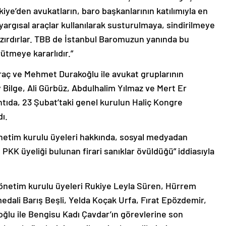
ye’den avukatların, baro başkanlarının katılımıyla en
yargısal araçlar kullanılarak susturulmaya, sindirilmeye
zırdırlar. TBB de İstanbul Baromuzun yanında bu
tmeye kararlıdır.”
araç ve Mehmet Durakoğlu ile avukat gruplarının
 Bilge, Ali Gürbüz, Abdulhalim Yılmaz ve Mert Er
ntıda, 23 Şubat’taki genel kurulun Haliç Kongre
ı.
önetim kurulu üyeleri hakkında, sosyal medyadan
PKK üyeliği bulunan firari sanıklar övüldüğü” iddiasıyla
netim kurulu üyeleri Rukiye Leyla Süren, Hürrem
dali Barış Beşli, Yelda Koçak Urfa, Fırat Epözdemir,
oğlu ile Bengisu Kadı Çavdar’ın görevlerine son