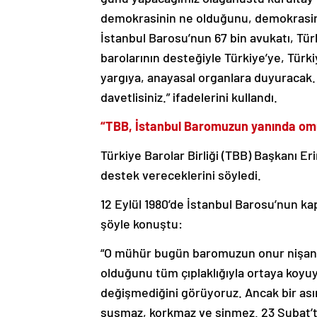
demokrasinin ne olduğunu, demokrasinin
İstanbul Barosu’nun 67 bin avukatı, Tür
barolarının desteğiyle Türkiye’ye, Tür
yargıya, anayasal organlara duyuracak
davetlisiniz.” ifadelerini kullandı.
“TBB, İstanbul Baromuzun yanında omu
Türkiye Barolar Birliği (TBB) Başkanı E
destek vereceklerini söyledi.
12 Eylül 1980’de İstanbul Barosu’nun k
şöyle konuştu:
“O mühür bugün baromuzun onur nişanele
olduğunu tüm çıplaklığıyla ortaya koyu
değişmediğini görüyoruz. Ancak bir asır
susmaz, korkmaz ve sinmez. 23 Şubat’t