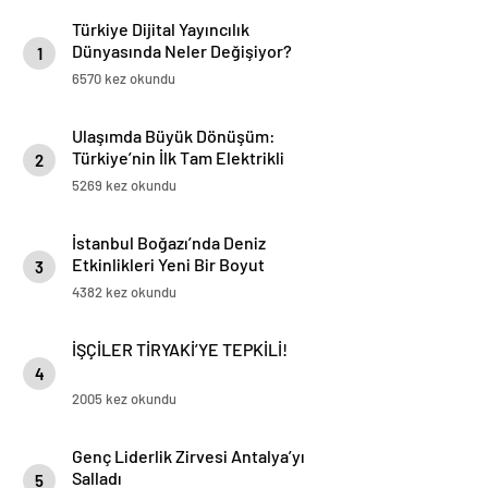
Türkiye Dijital Yayıncılık
Dünyasında Neler Değişiyor?
1
6570 kez okundu
Ulaşımda Büyük Dönüşüm:
Türkiye’nin İlk Tam Elektrikli
2
Akaryakıt İstasyonu Deneyimi
5269 kez okundu
İstanbul Boğazı’nda Deniz
Etkinlikleri Yeni Bir Boyut
3
Kazanıyor
4382 kez okundu
İŞÇİLER TİRYAKİ’YE TEPKİLİ!
4
2005 kez okundu
Genç Liderlik Zirvesi Antalya’yı
Salladı
5