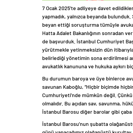
7 Ocak 2025’te adliyeye davet edildikle
yapmadık, yalnızca beyanda bulunduk. 
beyan ettiği soruşturma tümüyle avukat
Hatta Adalet Bakanlığının sonradan ver
de başvurduk. İstanbul Cumhuriyet Başs
yürütmekle yetinmeksizin dün itibarıy
belirlediği yönetimin sona erdirilmesi
avukatlık kanununa ve hukuka aykırı bi
Bu durumun baroya ve üye binlerce av
savunan Kaboğlu, “Hiçbir biçimde hiçbi
Cumhuriyeti’nde mümkün değil. Çünkü A
olmalıdır. Bu açıdan sav, savunma, hü
İstanbul Barosu diğer barolar gibi çaba
İstanbul Barosu’nun şubatta olağanüst
günü yapacağımız olağanüstü kurultay k