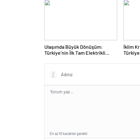
Ulaşımda Büyük Dönüşüm:
İklim K
Türkiye’nin İlk Tam Elektrikli
Türkiye
Akaryakıt İstasyonu Deneyimi
Rotasın
En az 10 karakter gerekli