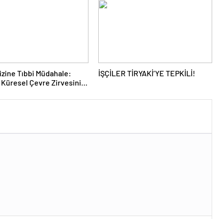
rizine Tıbbi Müdahale:
İŞÇİLER TİRYAKİ’YE TEPKİLİ!
 Küresel Çevre Zirvesinin
ı Nasıl Değiştirdi?