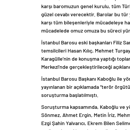
karşı baromuzun genel kurulu, tüm Türki
güzel cevabı verecektir. Barolar bu tür 
karşı tüm bileşenleriyle mücadeleye ha
mücadelede omuz omuza bu süreci yürü
İstanbul Barosu eski başkanları Filiz S
temsilcileri Hasan Kılıç, Mehmet Turgay
Karagülle’nin de konuşma yaptığı topla
Merkezi’nde gerçekleştirileceği açıkland
İstanbul Barosu Başkanı Kaboğlu ile y
yayınlanan bir açıklamada “terör örgütü 
soruşturma başlatılmıştı.
Soruşturma kapsamında, Kaboğlu ve yö
Sönmez, Ahmet Ergin, Metin İriz, Mehme
Ezgi Şahin Yalvarıcı, Ekrem Bilen Selim