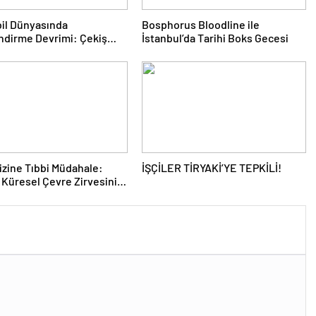
il Dünyasında
Bosphorus Bloodline ile
ndirme Devrimi: Çekiş
İstanbul’da Tarihi Boks Gecesi
eri ve Yeni Dönem
rizine Tıbbi Müdahale:
İŞÇİLER TİRYAKİ’YE TEPKİLİ!
 Küresel Çevre Zirvesinin
ı Nasıl Değiştirdi?