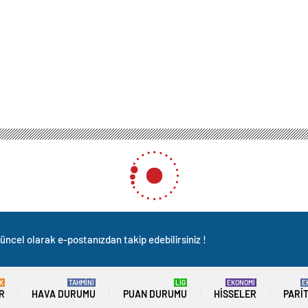
imiz’
eşru hedefimiz’
0
News
AN/ANKARA-
Milli Savunma Bakanlığı Sözcüsü, Basın ve
iler Müşaviri Tuğamiral Zeki Aktürk, Türkiye için tehdit