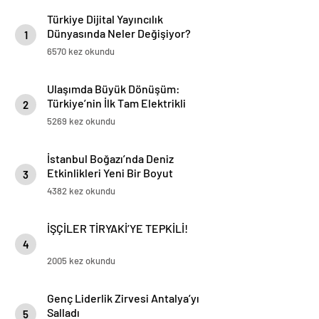
Türkiye Dijital Yayıncılık
Dünyasında Neler Değişiyor?
1
6570 kez okundu
Ulaşımda Büyük Dönüşüm:
Türkiye’nin İlk Tam Elektrikli
2
Akaryakıt İstasyonu Deneyimi
5269 kez okundu
İstanbul Boğazı’nda Deniz
Etkinlikleri Yeni Bir Boyut
3
Kazanıyor
4382 kez okundu
İŞÇİLER TİRYAKİ’YE TEPKİLİ!
4
2005 kez okundu
Genç Liderlik Zirvesi Antalya’yı
Salladı
5