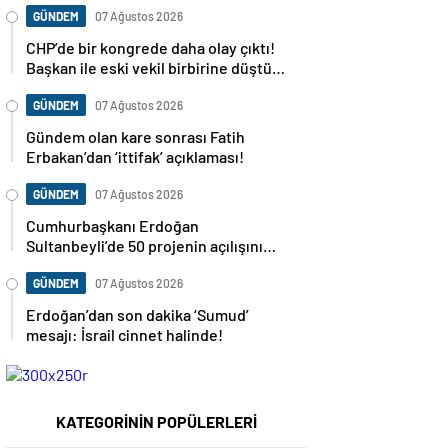
GÜNDEM
07 Ağustos 2026
CHP’de bir kongrede daha olay çıktı!
Başkan ile eski vekil birbirine düştü…
GÜNDEM
07 Ağustos 2026
Gündem olan kare sonrası Fatih
Erbakan’dan ‘ittifak’ açıklaması!
GÜNDEM
07 Ağustos 2026
Cumhurbaşkanı Erdoğan
Sultanbeyli’de 50 projenin açılışını
yapacak
GÜNDEM
07 Ağustos 2026
Erdoğan’dan son dakika ‘Sumud’
mesajı: İsrail cinnet halinde!
KATEGORİNİN POPÜLERLERİ