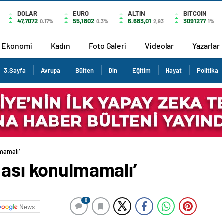
DOLAR
EURO
ALTIN
BITCOIN
47,7072
55,1802
6.683,01
3091277
0.17%
0.3%
2,93
1%
Ekonomi
Kadın
Foto Galeri
Videolar
Yazarlar
3.Sayfa
Avrupa
Bülten
Din
Eğitim
Hayat
Politika
lmamalı’
ması konulmamalı’
0
News