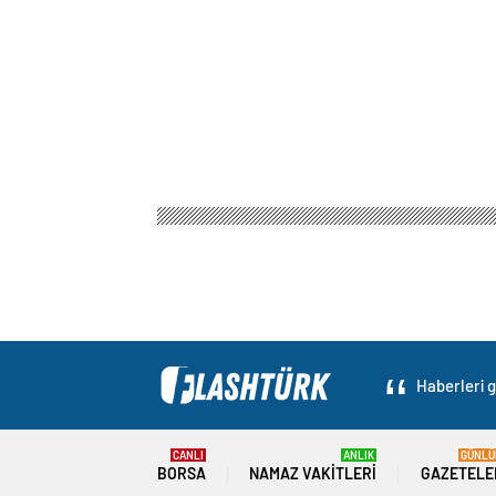
Flash Türk
Gündem
‘Terör unsurları meşru hedef
‘Terör unsurları m
0
BEĞENDİM
ABONE OL
AYDIN HAS
Halkla İlişk