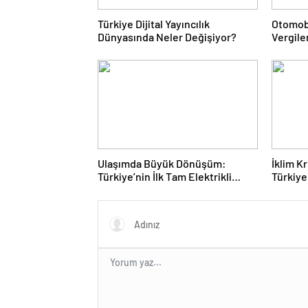
Türkiye Dijital Yayıncılık
Otomob
Dünyasında Neler Değişiyor?
Vergile
Sisteml
Ulaşımda Büyük Dönüşüm:
İklim K
Türkiye’nin İlk Tam Elektrikli
Türkiye
Akaryakıt İstasyonu Deneyimi
Rotasın