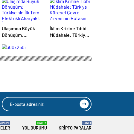
Ulaşımda Büyük
İklim Krizine Tıbbi
Dönüşüm:
Müdahale: Türkiye
Türkiye’nin İlk Tam
Küresel Çevre
Elektrikli Akaryakıt
Zirvesinin Rotasını
İstasyonu Deneyimi
Nasıl Değiştirdi?
HIZLI YORUM YAP