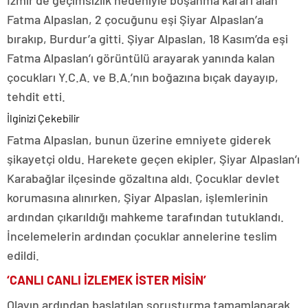
İzmir’de geçimsizlik nedeniyle boşanma kararı alan
Fatma Alpaslan, 2 çocuğunu eşi Şiyar Alpaslan’a
bırakıp, Burdur’a gitti. Şiyar Alpaslan, 18 Kasım’da eşi
Fatma Alpaslan’ı görüntülü arayarak yanında kalan
çocukları Y.C.A. ve B.A.’nın boğazına bıçak dayayıp,
tehdit etti.
İlginizi Çekebilir
Fatma Alpaslan, bunun üzerine emniyete giderek
şikayetçi oldu. Harekete geçen ekipler, Şiyar Alpaslan’ı
Karabağlar ilçesinde gözaltına aldı. Çocuklar devlet
korumasına alınırken, Şiyar Alpaslan, işlemlerinin
ardından çıkarıldığı mahkeme tarafından tutuklandı.
İncelemelerin ardından çocuklar annelerine teslim
edildi.
‘CANLI CANLI İZLEMEK İSTER MİSİN’
Olayın ardından başlatılan soruşturma tamamlanarak