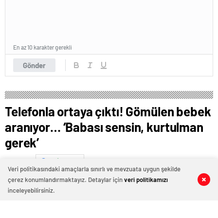
En az 10 karakter gerekli
Gönder
Telefonla ortaya çıktı! Gömülen bebek
aranıyor… ‘Babası sensin, kurtulman
gerek’
Ocak 16, 2025 10:25
ABONE OL
News
Veri politikasındaki amaçlarla sınırlı ve mevzuata uygun şekilde
çerez konumlandırmaktayız. Detaylar için
veri politikamızı
0
0
0
0
inceleyebilirsiniz.