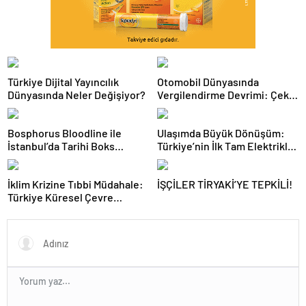
Türkiye Dijital Yayıncılık
Otomobil Dünyasında
Dünyasında Neler Değişiyor?
Vergilendirme Devrimi: Çekiş
Sistemleri ve Yeni Dönem
Bosphorus Bloodline ile
Ulaşımda Büyük Dönüşüm:
İstanbul’da Tarihi Boks
Türkiye’nin İlk Tam Elektrikli
Gecesi
Akaryakıt İstasyonu Deneyimi
İklim Krizine Tıbbi Müdahale:
İŞÇİLER TİRYAKİ’YE TEPKİLİ!
Türkiye Küresel Çevre
Zirvesinin Rotasını Nasıl
Değiştirdi?