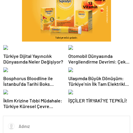
Türkiye Dijital Yayıncılık
Otomobil Dünyasında
Dünyasında Neler Değişiyor?
Vergilendirme Devrimi: Çekiş
Sistemleri ve Yeni Dönem
Bosphorus Bloodline ile
Ulaşımda Büyük Dönüşüm:
İstanbul’da Tarihi Boks
Türkiye’nin İlk Tam Elektrikli
Gecesi
Akaryakıt İstasyonu Deneyimi
İklim Krizine Tıbbi Müdahale:
İŞÇİLER TİRYAKİ’YE TEPKİLİ!
Türkiye Küresel Çevre
Zirvesinin Rotasını Nasıl
Değiştirdi?