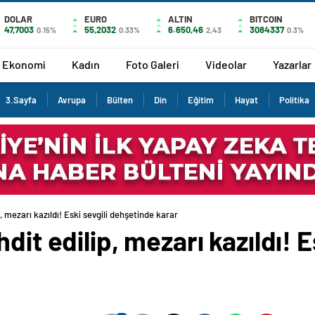
DOLAR
EURO
ALTIN
BITCOIN
47,7003
55,2032
6.650,46
3084337
0.15%
0.33%
2,43
0.3%
Ekonomi
Kadın
Foto Galeri
Videolar
Yazarlar
3.Sayfa
Avrupa
Bülten
Din
Eğitim
Hayat
Politika
, mezarı kazıldı! Eski sevgili dehşetinde karar
dit edilip, mezarı kazıldı! E