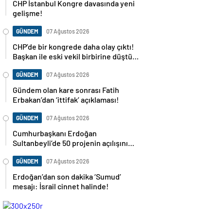
CHP İstanbul Kongre davasında yeni
gelişme!
GÜNDEM
07 Ağustos 2026
CHP’de bir kongrede daha olay çıktı!
Başkan ile eski vekil birbirine düştü…
GÜNDEM
07 Ağustos 2026
Gündem olan kare sonrası Fatih
Erbakan’dan ‘ittifak’ açıklaması!
GÜNDEM
07 Ağustos 2026
Cumhurbaşkanı Erdoğan
Sultanbeyli’de 50 projenin açılışını
yapacak
GÜNDEM
07 Ağustos 2026
Erdoğan’dan son dakika ‘Sumud’
mesajı: İsrail cinnet halinde!