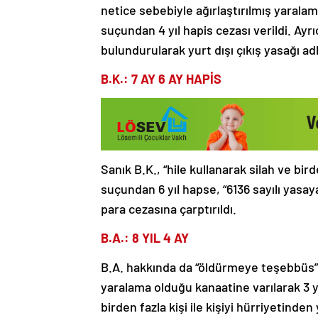
netice sebebiyle ağırlaştırılmış yarala
suçundan 4 yıl hapis cezası verildi. Ay
bulundurularak yurt dışı çıkış yasağı adli
B.K.: 7 AY 6 AY HAPİS
Sanık B.K., “hile kullanarak silah ve bird
suçundan 6 yıl hapse, “6136 sayılı yasay
para cezasına çarptırıldı.
B.A.: 8 YIL 4 AY
B.A. hakkında da “öldürmeye teşebbüs”
yaralama olduğu kanaatine varılarak 3 yıl
birden fazla kişi ile kişiyi hürriyetind