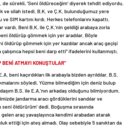
.S. de sürekli, ‘Seni öldüreceğim’ diyerek tehdit ediyordu.
k ve silah istedi. B.K. ve Ç.K. bulunduğumuz yere
 ve SIM kartını kırdı. Herkes telefonlarını kapattı.
 vardı. Beni B.K. ile Ç.K.’nin geldiği arabaya zorla
beni öldürüp gömmek için yer aradılar. Böyle
ni öldürüp gömmek için yer kazdılar ancak araç geçişi
alışınca hepsi beni darp etti” ifadelerini kullanmıştı.
UP BENİ ATMAYI KONUŞTULAR”
.A. beni kaçırdıkları ilk arabayla bizden ayrıldılar. B.S.
ıkmalarını söyledi. Yüzme bilmediğim için deniz bulup
adaşım B.S. ile E.A.’nın arkadaş olduğunu bilmiyordum.
mizde jandarma aracı gördüklerini sandılar ve
an seni öldürürüm’ dedi. Boğuşma sırasında
ere gelen araç yavaşlayınca kendimi arabadan atarak
luk ettiği için ateş almadı. Olay sebebiyle 5 sanıktan da