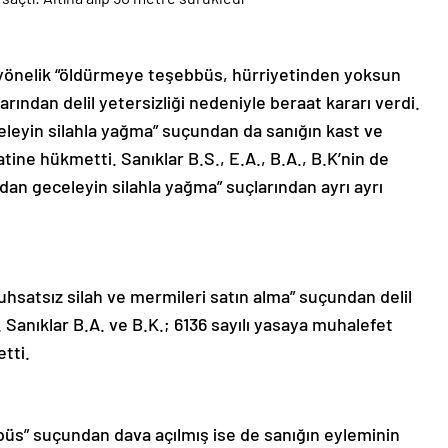
yönelik “öldürmeye teşebbüs, hürriyetinden yoksun
arından delil yetersizliği nedeniyle beraat kararı verdi.
eceleyin silahla yağma” suçundan da sanığın kast ve
ine hükmetti. Sanıklar B.S., E.A., B.A., B.K’nin de
fından geceleyin silahla yağma” suçlarından ayrı ayrı
uhsatsız silah ve mermileri satın alma” suçundan delil
. Sanıklar B.A. ve B.K.; 6136 sayılı yasaya muhalefet
tti.
üs” suçundan dava açılmış ise de sanığın eyleminin