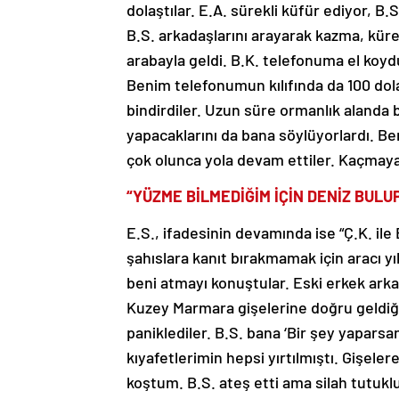
dolaştılar. E.A. sürekli küfür ediyor, B
B.S. arkadaşlarını arayarak kazma, küre
arabayla geldi. B.K. telefonuma el koydu
Benim telefonumun kılıfında da 100 dolar
bindirdiler. Uzun süre ormanlık alanda 
yapacaklarını da bana söylüyorlardı. Be
çok olunca yola devam ettiler. Kaçmaya ç
“YÜZME BİLMEDİĞİM İÇİN DENİZ BUL
E.S., ifadesinin devamında ise “Ç.K. ile E
şahıslara kanıt bırakmamak için aracı y
beni atmayı konuştular. Eski erkek ark
Kuzey Marmara gişelerine doğru geldiği
paniklediler. B.S. bana ‘Bir şey yapars
kıyafetlerimin hepsi yırtılmıştı. Gişel
koştum. B.S. ateş etti ama silah tutuklu