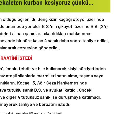
h olduğu öğrenildi. Genç kızın kaçtığı otoyol üzerinde
dianamede yer aldı. E.S.’nin şikayeti üzerine B.A. (24),
fadeleri alınan şahıslar, çıkarıldıkları mahkemece
evinde bir süre kalan 4 sanık daha sonra tahliye edildi.
akalanarak cezaevine gönderildi.
AATİNİ İSTEDİ
 “cebir, tehdit ve hile kullanarak kişiyi hürriyetinden
sız ateşli silahlarla mermileri satın alma, taşıma veya
nıkların, Kocaeli 5. Ağır Ceza Mahkemesinde
a tutuklu sanık B.S. ve avukatı katıldı. Önceki
ve diğer 4 tutuksuz sanık ise duruşmaya katılmadı.
tmeyerek tahliye ve beraatini istedi.
açtı! Altına alıp 50 metre sürükledi