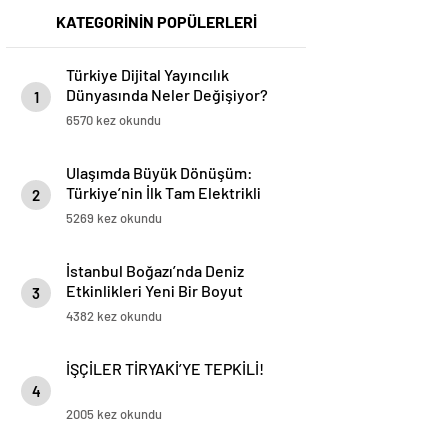
KATEGORİNİN POPÜLERLERİ
Türkiye Dijital Yayıncılık
Dünyasında Neler Değişiyor?
1
6570 kez okundu
Ulaşımda Büyük Dönüşüm:
Türkiye’nin İlk Tam Elektrikli
2
Akaryakıt İstasyonu Deneyimi
5269 kez okundu
İstanbul Boğazı’nda Deniz
Etkinlikleri Yeni Bir Boyut
3
Kazanıyor
4382 kez okundu
İŞÇİLER TİRYAKİ’YE TEPKİLİ!
4
2005 kez okundu