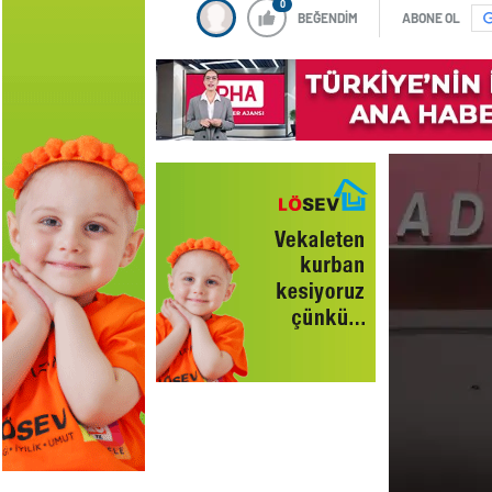
0
BEĞENDİM
ABONE OL