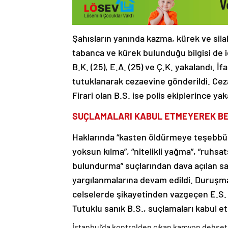
Şahısların yanında kazma, kürek ve sila
tabanca ve kürek bulunduğu bilgisi de id
B.K. (25), E.A. (25) ve Ç.K. yakalandı. İ
tutuklanarak cezaevine gönderildi. Ceza
Firari olan B.S. ise polis ekiplerince y
SUÇLAMALARI KABUL ETMEYEREK BER
Haklarında “kasten öldürmeye teşebbüs”,
yoksun kılma”, “nitelikli yağma”, “ruhsat
bulundurma” suçlarından dava açılan sa
yargılanmalarına devam edildi. Duruşmay
celselerde şikayetinden vazgeçen E.S. 
Tutuklu sanık B.S., suçlamaları kabul e
İstanbul’da kontrolden çıkan kamyon dehşet s