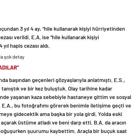
undan 3 yıl 4 ay, “hile kullanarak kişiyi hürriyetinden
ası verildi. E.A. ise “hile kullanarak kişiyi
yıl hapis cezası aldı.
da şok detay
ADILAR”
da başından geçenleri gözyaşlarıyla anlatmıştı. E.S.,
 tanıştık ve bir kez buluştuk. Olay tarihine kadar
inde yaşanan kaza sebebiyle hastaneye gittim ve sosyal
.A., bu fotoğrafımı görerek benimle iletişime geçti ve
çmeye gidecektik ama başka bir yola girdi. Yolda eski
 açarak üstüme atladı ve beni darp etti. B.A. da aracın
 boğuşurken şuurumu kaybettim. Araçla bir buçuk saat