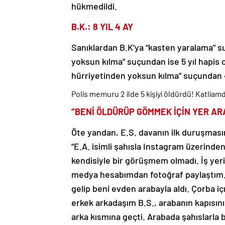
hükmedildi.
B.K.: 8 YIL 4 AY
Sanıklardan B.K’ya “kasten yaralama” suç
yoksun kılma” suçundan ise 5 yıl hapis cez
hürriyetinden yoksun kılma” suçundan 4 
Polis memuru 2 ilde 5 kişiyi öldürdü! Katliam
“BENİ ÖLDÜRÜP GÖMMEK İÇİN YER AR
Öte yandan, E.S. davanın ilk duruşmasın
“E.A. isimli şahısla Instagram üzerinden
kendisiyle bir görüşmem olmadı. İş yer
medya hesabımdan fotoğraf paylaştım. E
gelip beni evden arabayla aldı. Çorba i
erkek arkadaşım B.S., arabanın kapısını
arka kısmına geçti. Arabada şahıslarla