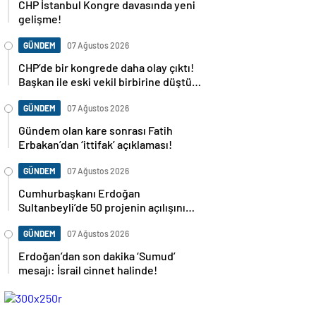
CHP İstanbul Kongre davasında yeni
gelişme!
GÜNDEM
07 Ağustos 2026
CHP’de bir kongrede daha olay çıktı!
Başkan ile eski vekil birbirine düştü…
GÜNDEM
07 Ağustos 2026
Gündem olan kare sonrası Fatih
Erbakan’dan ‘ittifak’ açıklaması!
GÜNDEM
07 Ağustos 2026
Cumhurbaşkanı Erdoğan
Sultanbeyli’de 50 projenin açılışını
yapacak
GÜNDEM
07 Ağustos 2026
Erdoğan’dan son dakika ‘Sumud’
mesajı: İsrail cinnet halinde!