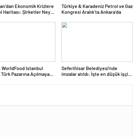
nan’dan Ekonomik Krizlere
Türkiye & Karadeniz Petrol ve Gaz
l Haritası: Şirketler Neyi
Kongresi Aralık’ta Ankara’da
Yapmalı?
 WorldFood Istanbul
Seferihisar Belediyesi'nde
 Türk Pazarına Açılmaya
imzalar atıldı: İşte en düşük işçi
nıyor
maaşı