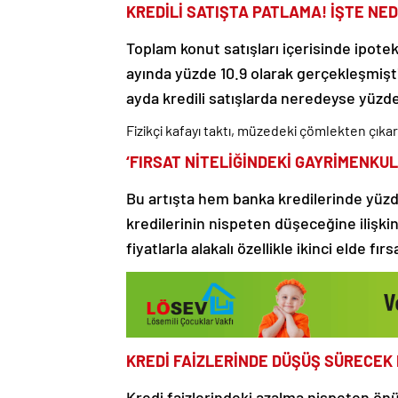
KREDİLİ SATIŞTA PATLAMA! İŞTE NE
Toplam konut satışları içerisinde ipotekl
ayında yüzde 10.9 olarak gerçekleşmişti
ayda kredili satışlarda neredeyse yüzde
Fizikçi kafayı taktı, müzedeki çömlekten çıkardı
‘FIRSAT NİTELİĞİNDEKİ GAYRİMENKUL
Bu artışta hem banka kredilerinde yüzd
kredilerinin nispeten düşeceğine ilişkin
fiyatlarla alakalı özellikle ikinci elde fı
KREDİ FAİZLERİNDE DÜŞÜŞ SÜRECEK 
Kredi faizlerindeki azalma nispeten ö