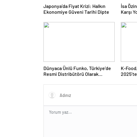
Japonya’da Fiyat Krizi: Halkın
İsa Özi
Ekonomiye Güveni Tarihi Dipte
Karşı Yo
Doğru 
Dünyaca Ünlü Funko, Türkiye’de
K-Food,
Resmi Distribütörü Olarak
2025’te
Monkey Distribution’ı Seçti
Hazırla