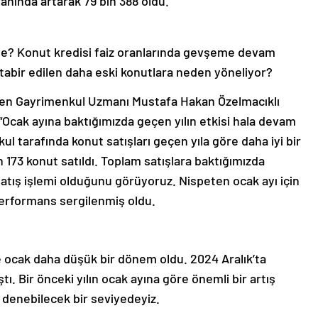
anında artarak 79 bin 388 oldu.
 ne? Konut kredisi faiz oranlarında gevşeme devam
 tabir edilen daha eski konutlara neden yöneliyor?
 diyen Gayrimenkul Uzmanı Mustafa Hakan Özelmacıklı
: “Ocak ayına baktığımızda geçen yılın etkisi hala devam
ul tarafında konut satışları geçen yıla göre daha iyi bir
 173 konut satıldı. Toplam satışlara baktığımızda
 satış işlemi olduğunu görüyoruz. Nispeten ocak ayı için
 performans sergilenmiş oldu.
e ocak daha düşük bir dönem oldu. 2024 Aralık’ta
ı. Bir önceki yılın ocak ayına göre önemli bir artış
i denebilecek bir seviyedeyiz.