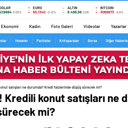
DOLAR
EURO
ALTIN
BITCOIN
47,6994
55,1340
6.495,56
3069673
0.03%
-0.12%
0,05
-0.6%
Ekonomi
Kadın
Foto Galeri
Videolar
Yazarlar
ınlar
Hisseler
Pariteler
Kritoparalar
Borsa
Diğer Haberle
konut satışları ne durumda? Kredi faizlerinde düşüş sürecek mi?
 Kredili konut satışları ne
 sürecek mi?