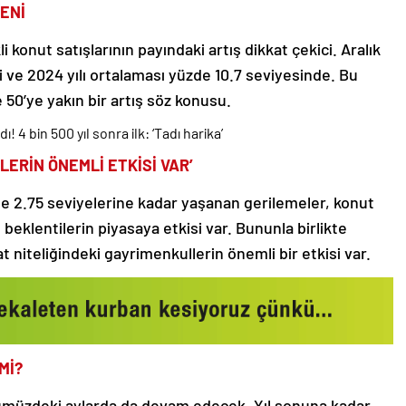
DENİ
i konut satışlarının payındaki artış dikkat çekici. Aralık
 ve 2024 yılı ortalaması yüzde 10.7 seviyesinde. Bu
 50’ye yakın bir artış söz konusu.
! 4 bin 500 yıl sonra ilk: ‘Tadı harika’
LERİN ÖNEMLİ ETKİSİ VAR’
e 2.75 seviyelerine kadar yaşanan gerilemeler, konut
 beklentilerin piyasaya etkisi var. Bununla birlikte
rsat niteliğindeki gayrimenkullerin önemli bir etkisi var.
Mİ?
nümüzdeki aylarda da devam edecek. Yıl sonuna kadar