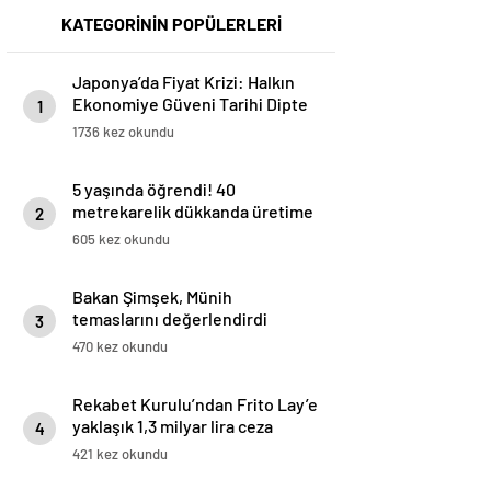
KATEGORİNİN POPÜLERLERİ
Japonya’da Fiyat Krizi: Halkın
Ekonomiye Güveni Tarihi Dipte
1
1736 kez okundu
5 yaşında öğrendi! 40
metrekarelik dükkanda üretime
2
başladı: ‘Amerika’dan bile
605 kez okundu
sipariş alıyorum’
Bakan Şimşek, Münih
temaslarını değerlendirdi
3
470 kez okundu
Rekabet Kurulu’ndan Frito Lay’e
yaklaşık 1,3 milyar lira ceza
4
421 kez okundu