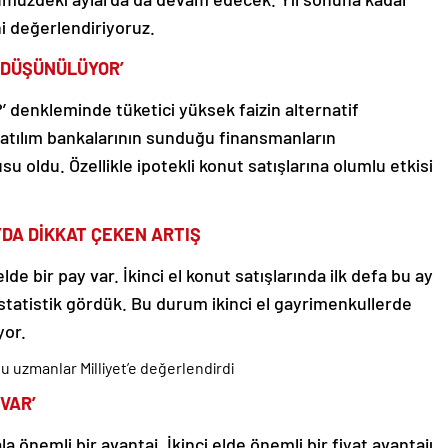
i değerlendiriyoruz.
 DÜŞÜNÜLÜYOR’
’ denkleminde tüketici yüksek faizin alternatif
atılım bankalarının sunduğu finansmanların
u oldu. Özellikle ipotekli konut satışlarına olumlu etkisi
YDA DİKKAT ÇEKEN ARTIŞ
lde bir pay var. İkinci el konut satışlarında ilk defa bu ay
istatistik gördük. Bu durum ikinci el gayrimenkullerde
yor.
u uzmanlar Milliyet’e değerlendirdi
 VAR’
ala önemli bir avantaj. İkinci elde önemli bir fiyat avantajı