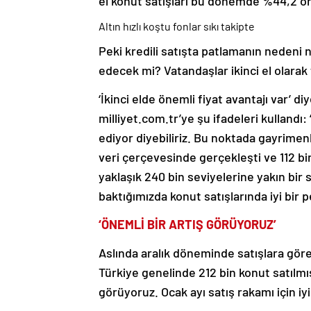
el konut satışları bu dönemde %44,2 or
Altın hızlı koştu fonlar sıkı takipte
Peki kredili satışta patlamanın nedeni
edecek mi? Vatandaşlar ikinci el olarak
‘İkinci elde önemli fiyat avantajı var’
milliyet.com.tr’ye şu ifadeleri kullandı
ediyor diyebiliriz. Bu noktada gayrimenk
veri çerçevesinde gerçekleşti ve 112 bin
yaklaşık 240 bin seviyelerine yakın bir
baktığımızda konut satışlarında iyi bir
‘ÖNEMLİ BİR ARTIŞ GÖRÜYORUZ’
Aslında aralık döneminde satışlara gör
Türkiye genelinde 212 bin konut satılmışt
görüyoruz. Ocak ayı satış rakamı için iy