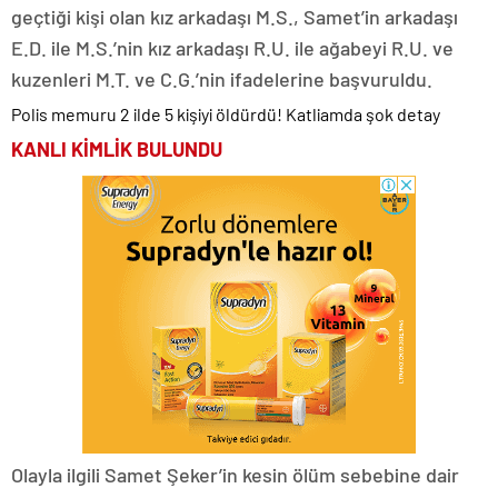
geçtiği kişi olan kız arkadaşı M.S., Samet’in arkadaşı
E.D. ile M.S.’nin kız arkadaşı R.U. ile ağabeyi R.U. ve
kuzenleri M.T. ve C.G.’nin ifadelerine başvuruldu.
Polis memuru 2 ilde 5 kişiyi öldürdü! Katliamda şok detay
KANLI KİMLİK BULUNDU
Olayla ilgili Samet Şeker’in kesin ölüm sebebine dair