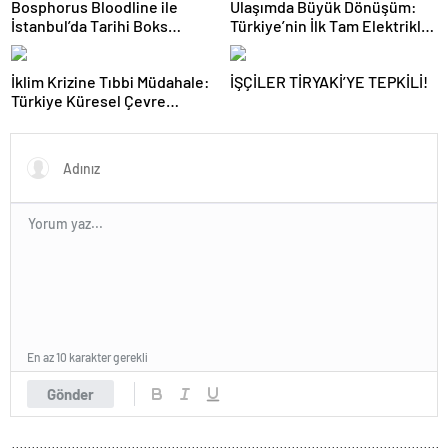
Bosphorus Bloodline ile
Ulaşımda Büyük Dönüşüm:
İstanbul’da Tarihi Boks
Türkiye’nin İlk Tam Elektrikli
Gecesi
Akaryakıt İstasyonu Deneyimi
İklim Krizine Tıbbi Müdahale:
İŞÇİLER TİRYAKİ’YE TEPKİLİ!
Türkiye Küresel Çevre
Zirvesinin Rotasını Nasıl
Değiştirdi?
En az 10 karakter gerekli
Gönder