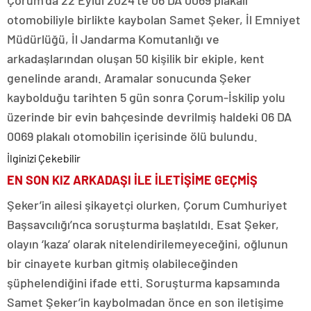
Çorum’da 22 Eylül 2024’te 06 DA 0069 plakalı
otomobiliyle birlikte kaybolan Samet Şeker, İl Emniyet
Müdürlüğü, İl Jandarma Komutanlığı ve
arkadaşlarından oluşan 50 kişilik bir ekiple, kent
genelinde arandı. Aramalar sonucunda Şeker
kaybolduğu tarihten 5 gün sonra Çorum-İskilip yolu
üzerinde bir evin bahçesinde devrilmiş haldeki 06 DA
0069 plakalı otomobilin içerisinde ölü bulundu.
İlginizi Çekebilir
EN SON KIZ ARKADAŞI İLE İLETİŞİME GEÇMİŞ
Şeker’in ailesi şikayetçi olurken, Çorum Cumhuriyet
Başsavcılığı’nca soruşturma başlatıldı. Esat Şeker,
olayın ‘kaza’ olarak nitelendirilemeyeceğini, oğlunun
bir cinayete kurban gitmiş olabileceğinden
şüphelendiğini ifade etti. Soruşturma kapsamında
Samet Şeker’in kaybolmadan önce en son iletişime