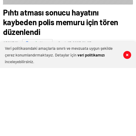
Pıhtı atması sonucu hayatını
kaybeden polis memuru için tören
düzenlendi
Ocak 17, 2025 01:27
ABONE OL
News
Veri politikasındaki amaçlarla sınırlı ve mevzuata uygun şekilde
çerez konumlandırmaktayız. Detaylar için
veri politikamızı
0
0
0
0
inceleyebilirsiniz.