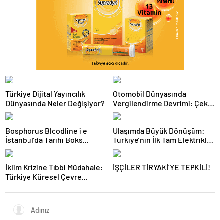
Türkiye Dijital Yayıncılık
Otomobil Dünyasında
Dünyasında Neler Değişiyor?
Vergilendirme Devrimi: Çekiş
Sistemleri ve Yeni Dönem
Bosphorus Bloodline ile
Ulaşımda Büyük Dönüşüm:
İstanbul’da Tarihi Boks
Türkiye’nin İlk Tam Elektrikli
Gecesi
Akaryakıt İstasyonu Deneyimi
İklim Krizine Tıbbi Müdahale:
İŞÇİLER TİRYAKİ’YE TEPKİLİ!
Türkiye Küresel Çevre
Zirvesinin Rotasını Nasıl
Değiştirdi?