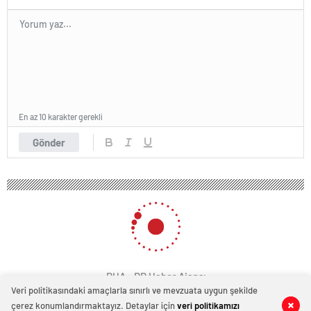
En az 10 karakter gerekli
Gönder
PHA - PR Haber Ajansı
Veri politikasındaki amaçlarla sınırlı ve mevzuata uygun şekilde
çerez konumlandırmaktayız. Detaylar için
veri politikamızı
0
0