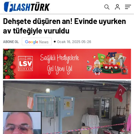
Avukatı itiraz etti
Dehşete düşüren an! Evinde uyurken
av tüfeğiyle vuruldu
Ocak 16, 2025 05:26
ABONE OL
News