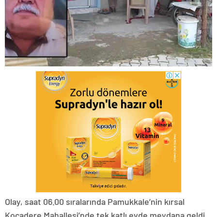
Olay, saat 06.00 sıralarında Pamukkale’nin kırsal
Kocadere Mahallesi’nde tek katlı evde meydana geldi.