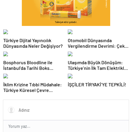
Türkiye Dijital Yayıncılık
Otomobil Dünyasında
Dünyasında Neler Değişiyor?
Vergilendirme Devrimi: Çekiş
Sistemleri ve Yeni Dönem
Bosphorus Bloodline ile
Ulaşımda Büyük Dönüşüm:
İstanbul’da Tarihi Boks
Türkiye’nin İlk Tam Elektrikli
Gecesi
Akaryakıt İstasyonu Deneyimi
İklim Krizine Tıbbi Müdahale:
İŞÇİLER TİRYAKİ’YE TEPKİLİ!
Türkiye Küresel Çevre
Zirvesinin Rotasını Nasıl
Değiştirdi?