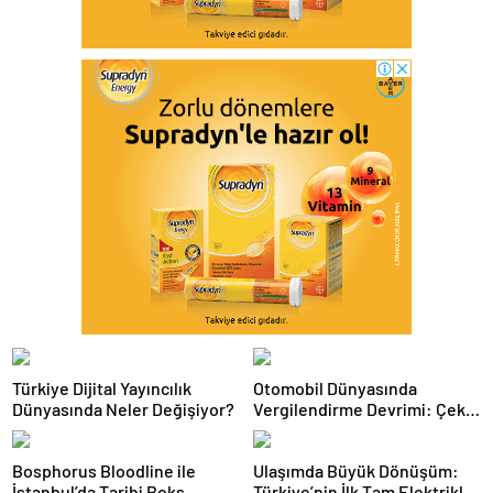
Türkiye Dijital Yayıncılık
Otomobil Dünyasında
Dünyasında Neler Değişiyor?
Vergilendirme Devrimi: Çekiş
Sistemleri ve Yeni Dönem
Bosphorus Bloodline ile
Ulaşımda Büyük Dönüşüm:
İstanbul’da Tarihi Boks
Türkiye’nin İlk Tam Elektrikli