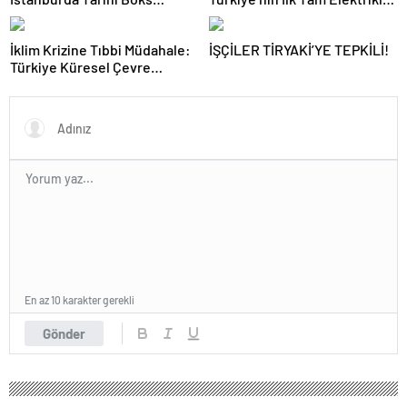
Gecesi
Akaryakıt İstasyonu Deneyimi
İklim Krizine Tıbbi Müdahale:
İŞÇİLER TİRYAKİ’YE TEPKİLİ!
Türkiye Küresel Çevre
Zirvesinin Rotasını Nasıl
Değiştirdi?
En az 10 karakter gerekli
Gönder