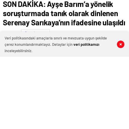
SON DAKİKA: Ayşe Barım’a yönelik
soruşturmada tanık olarak dinlenen
Serenay Sarıkaya’nın ifadesine ulaşıldı
Ocak 17, 2025 01:27
ABONE OL
News
Veri politikasındaki amaçlarla sınırlı ve mevzuata uygun şekilde
çerez konumlandırmaktayız. Detaylar için
veri politikamızı
0
0
0
0
inceleyebilirsiniz.