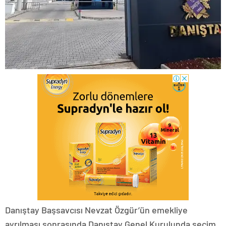
Danıştay Başsavcısı Nevzat Özgür’ün emekliye
ayrılması sonrasında Danıştay Genel Kurulunda seçim