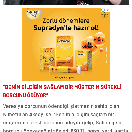
“BENİM BİLDİĞİM SAĞLAM BİR MÜŞTERİM SÜREKLİ
BORCUNU ÖDÜYOR”
Veresiye borcunun ödendiği işletmenin sahibi olan
Nimetullah Aksoy ise, “Benim bildiğim sağlam bir
müşterim sürekli borcunu ödüyor gelip. Sabah geldi
borcunu ödeyeceğini söyledi 630 TL borcu vardı kartla