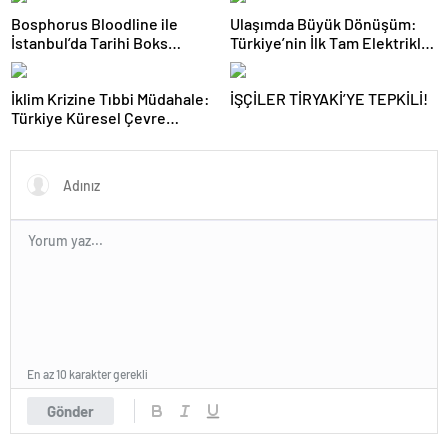
Bosphorus Bloodline ile
Ulaşımda Büyük Dönüşüm:
İstanbul’da Tarihi Boks
Türkiye’nin İlk Tam Elektrikli
Gecesi
Akaryakıt İstasyonu Deneyimi
İklim Krizine Tıbbi Müdahale:
İŞÇİLER TİRYAKİ’YE TEPKİLİ!
Türkiye Küresel Çevre
Zirvesinin Rotasını Nasıl
Değiştirdi?
En az 10 karakter gerekli
Gönder