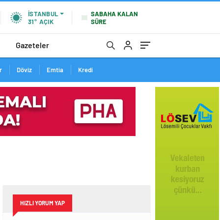
SABAHA KALAN
İSTANBUL
SÜRE
31°
AÇIK
Gazeteler
r
Döviz
Emtia
Kredi
HIZLI YORUM YAP