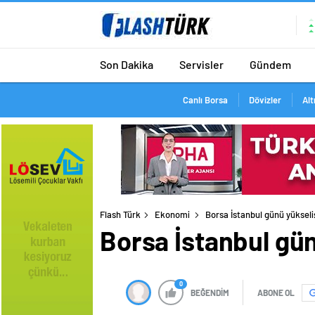
Son Dakika
Servisler
Gündem
Canlı Borsa
Dövizler
Alt
Flash Türk
Ekonomi
Borsa İstanbul günü yüksel
Borsa İstanbul gü
0
BEĞENDİM
ABONE OL