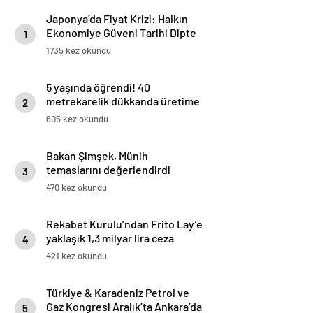
Japonya’da Fiyat Krizi: Halkın
Ekonomiye Güveni Tarihi Dipte
1
1735 kez okundu
5 yaşında öğrendi! 40
metrekarelik dükkanda üretime
2
başladı: ‘Amerika’dan bile
605 kez okundu
sipariş alıyorum’
Bakan Şimşek, Münih
temaslarını değerlendirdi
3
470 kez okundu
Rekabet Kurulu’ndan Frito Lay’e
yaklaşık 1,3 milyar lira ceza
4
421 kez okundu
Türkiye & Karadeniz Petrol ve
Gaz Kongresi Aralık’ta Ankara’da
5