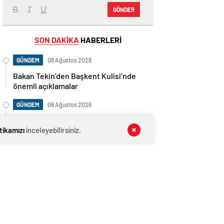
GÖNDER
SON DAKİKA
HABERLERİ
GÜNDEM
06 Ağustos 2026
Bakan Tekin’den Başkent Kulisi’nde
önemli açıklamalar
GÜNDEM
06 Ağustos 2026
CHP kongreleri alev alev! Bu kez
itikamızı
Üsküdar karıştı: Ahlaksızlar…
inceleyebilirsiniz.
GÜNDEM
06 Ağustos 2026
CHP İstanbul Kongre davasında yeni
gelişme!
GÜNDEM
06 Ağustos 2026
CHP’de bir kongrede daha olay çıktı!
Başkan ile eski vekil birbirine düştü…