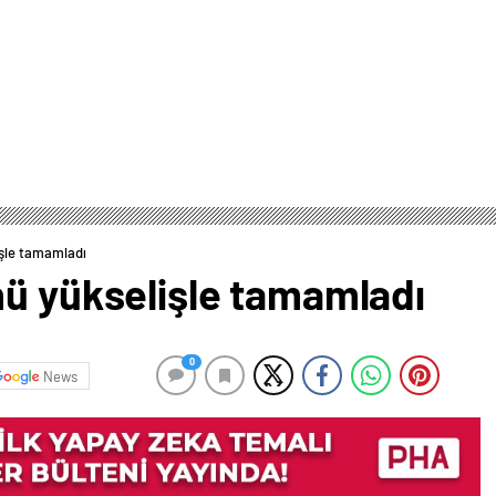
işle tamamladı
nü yükselişle tamamladı
0
News