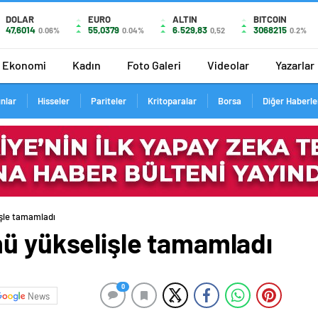
DOLAR
EURO
ALTIN
BITCOIN
47,6014
55,0379
6.529,83
3068215
0.06%
0.04%
0,52
0.2%
Ekonomi
Kadın
Foto Galeri
Videolar
Yazarlar
ınlar
Hisseler
Pariteler
Kritoparalar
Borsa
Diğer Haberle
işle tamamladı
nü yükselişle tamamladı
0
News