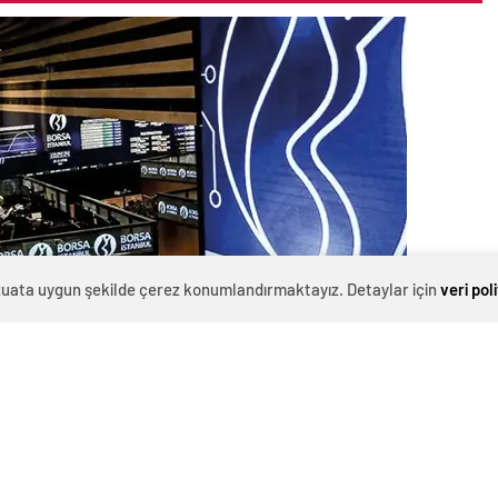
evzuata uygun şekilde çerez konumlandırmaktayız. Detaylar için
veri pol
 135,10 puan artarken, toplam işlem hacmi 101,7 milyar