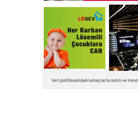
Veri politikasındaki amaçlarla sınırlı ve m
BIST 100 endeksi, önceki kapanışa göre
lira oldu.