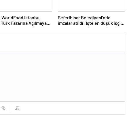
 WorldFood Istanbul
Seferihisar Belediyesi'nde
 Türk Pazarına Açılmaya
imzalar atıldı: İşte en düşük işçi
nıyor
maaşı