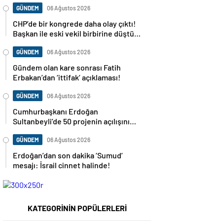
GÜNDEM
06 Ağustos 2026
CHP’de bir kongrede daha olay çıktı!
Başkan ile eski vekil birbirine düştü…
GÜNDEM
06 Ağustos 2026
Gündem olan kare sonrası Fatih
Erbakan’dan ‘ittifak’ açıklaması!
GÜNDEM
06 Ağustos 2026
Cumhurbaşkanı Erdoğan
Sultanbeyli’de 50 projenin açılışını
yapacak
GÜNDEM
06 Ağustos 2026
Erdoğan’dan son dakika ‘Sumud’
mesajı: İsrail cinnet halinde!
KATEGORİNİN POPÜLERLERİ