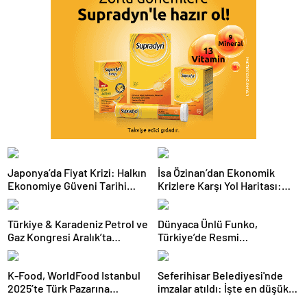
Japonya’da Fiyat Krizi: Halkın
İsa Özinan’dan Ekonomik
Ekonomiye Güveni Tarihi
Krizlere Karşı Yol Haritası:
Dipte
Şirketler Neyi Doğru Yapmalı?
Türkiye & Karadeniz Petrol ve
Dünyaca Ünlü Funko,
Gaz Kongresi Aralık’ta
Türkiye’de Resmi
Ankara’da
Distribütörü Olarak Monkey
Distribution’ı Seçti
K-Food, WorldFood Istanbul
Seferihisar Belediyesi'nde
2025’te Türk Pazarına
imzalar atıldı: İşte en düşük
Açılmaya Hazırlanıyor
işçi maaşı