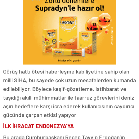
Görüş hattı ötesi haberleşme kabiliyetine sahip olan
milli SİHA, bu sayede çok uzun mesafelerden kumanda
edilebiliyor. Böylece keşif-gözetleme, istihbarat ve
taşıdığı akıllı mühimmatlar ile taarruz görevlerini deniz
aşırı hedeflere karşı icra ederek kullanıcısının caydırıcı
gücünde çarpan etkisi yapıyor.
İLK İHRACAT ENDONEZYA’YA
Bu arada Cumhurbaşkanı Recep Tayyip Erdoğan’ın