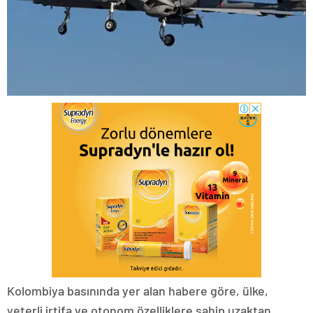
Kolombiya basınında yer alan habere göre, ülke,
yeterli irtifa ve otonom özelliklere sahip uzaktan