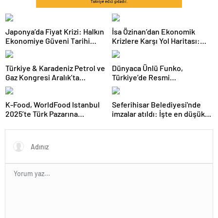
Japonya’da Fiyat Krizi: Halkın
İsa Özinan’dan Ekonomik
Ekonomiye Güveni Tarihi
Krizlere Karşı Yol Haritası:
Dipte
Şirketler Neyi Doğru Yapmalı?
Türkiye & Karadeniz Petrol ve
Dünyaca Ünlü Funko,
Gaz Kongresi Aralık’ta
Türkiye’de Resmi
Ankara’da
Distribütörü Olarak Monkey
Distribution’ı Seçti
K-Food, WorldFood Istanbul
Seferihisar Belediyesi'nde
2025’te Türk Pazarına
imzalar atıldı: İşte en düşük
Açılmaya Hazırlanıyor
işçi maaşı