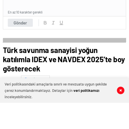
En az 10 karakter gerekli
Gönder
Türk savunma sanayisi yoğun
katılımla IDEX ve NAVDEX 2025’te boy
gösterecek
Şubat 17, 2025 15:21
ABONE OL
News
Veri politikasındaki amaçlarla sınırlı ve mevzuata uygun şekilde
çerez konumlandırmaktayız. Detaylar için
veri politikamızı
0
0
0
0
inceleyebilirsiniz.