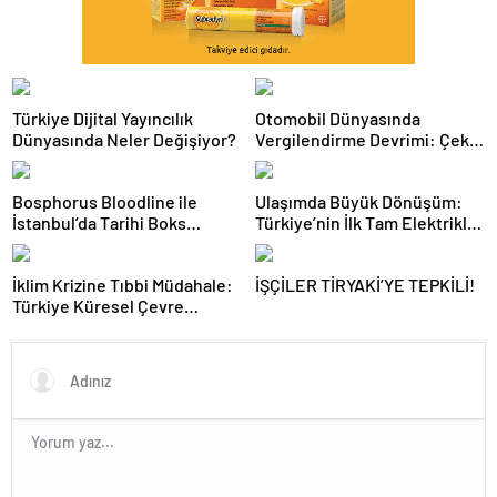
Türkiye Dijital Yayıncılık
Otomobil Dünyasında
Dünyasında Neler Değişiyor?
Vergilendirme Devrimi: Çekiş
Sistemleri ve Yeni Dönem
Bosphorus Bloodline ile
Ulaşımda Büyük Dönüşüm:
İstanbul’da Tarihi Boks
Türkiye’nin İlk Tam Elektrikli
Gecesi
Akaryakıt İstasyonu Deneyimi
İklim Krizine Tıbbi Müdahale:
İŞÇİLER TİRYAKİ’YE TEPKİLİ!
Türkiye Küresel Çevre
Zirvesinin Rotasını Nasıl
Değiştirdi?