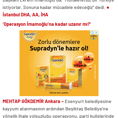
istiyorlar. Sonuna kadar mücadele edeceğiz” dedi.
●
İstanbul DHA, AA, İHA
‘Operasyon İmamoğlu’na kadar uzanır mı?’
MEHTAP GÖKDEMİR Ankara –
Esenyurt belediyesine
kayyum atanmasının ardından Beşiktaş Belediye’ne
yönelik ihale yolsuzluğu operasyonu, parti kulislerinde