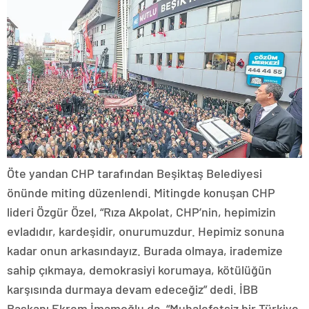
Öte yandan CHP tarafından Beşiktaş Belediyesi
önünde miting düzenlendi. Mitingde konuşan CHP
lideri Özgür Özel, “Rıza Akpolat, CHP’nin, hepimizin
evladıdır, kardeşidir, onurumuzdur. Hepimiz sonuna
kadar onun arkasındayız. Burada olmaya, irademize
sahip çıkmaya, demokrasiyi korumaya, kötülüğün
karşısında durmaya devam edeceğiz” dedi. İBB
Başkanı Ekrem İmamoğlu da, “Muhalefetsiz bir Türkiye