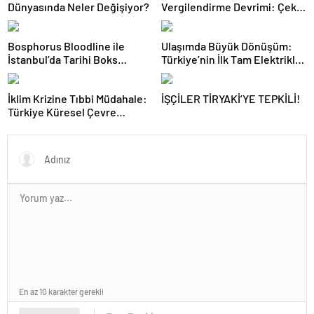
Dünyasında Neler Değişiyor?
Vergilendirme Devrimi: Çekiş
Sistemleri ve Yeni Dönem
Bosphorus Bloodline ile
Ulaşımda Büyük Dönüşüm:
İstanbul’da Tarihi Boks
Türkiye’nin İlk Tam Elektrikli
Gecesi
Akaryakıt İstasyonu Deneyimi
İklim Krizine Tıbbi Müdahale:
İŞÇİLER TİRYAKİ’YE TEPKİLİ!
Türkiye Küresel Çevre
Zirvesinin Rotasını Nasıl
Değiştirdi?
En az 10 karakter gerekli