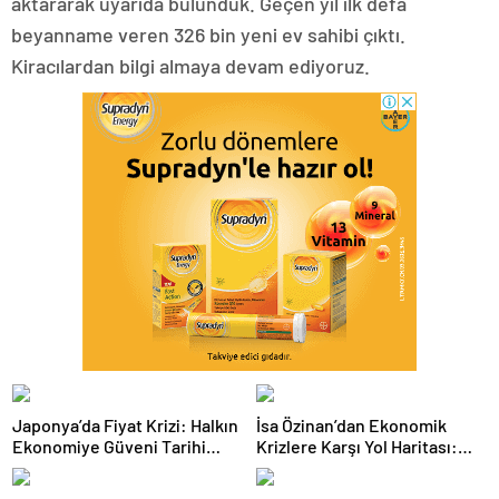
aktararak uyarıda bulunduk. Geçen yıl ilk defa
beyanname veren 326 bin yeni ev sahibi çıktı.
Kiracılardan bilgi almaya devam ediyoruz.
Japonya’da Fiyat Krizi: Halkın
İsa Özinan’dan Ekonomik
Ekonomiye Güveni Tarihi
Krizlere Karşı Yol Haritası:
Dipte
Şirketler Neyi Doğru Yapmalı?