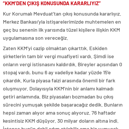
“KKM’DEN ÇIKIŞ KONUSUNDA KARARLIYIZ”
Kur Korumalı Mevduat’tan çıkış konusunda kararlıyız.
Merkez Bankası’yla istişarelerimizde muhtemelen en
geç bu senenin ilk yarısında tüzel kişilere ilişkin KKM
uygulamasına son vereceğiz.
Zaten KKM’yi cazip olmaktan çıkarttık. Eskiden
şirketlerin tam bir vergi muafiyeti vardı. Şimdi ise
onların vergi istisnasını kaldırdık. Bireyler açısından 0
stopaj vardı, bunu 6 ay vadeliye kadar yüzde 15’e
çıkardık. Kurla piyasa faizi arasında önemli bir fark
oluşmuyor. Dolayısıyla KKM’nin bir anlamı kalmadı
getiri anlamında. Biz piyasaları bozmadan bu çıkış
sürecini yumuşak şekilde başaracağız dedik. Bunların
hepsi zaman alıyor ama sonuç alıyoruz. 76 haftadır
kesintisiz KKM düşüyor. 30 milyar doların altına indi.
İstense bugün dahil adım atılabilir ama biz yumuşak