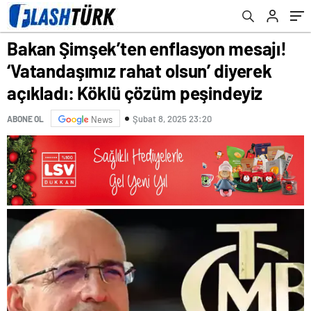
Köklü çözüm peşindeyiz
Köklü çözüm peşindeyiz
Bakan Şimşek’ten enflasyon mesajı!
‘Vatandaşımız rahat olsun’ diyerek
açıkladı: Köklü çözüm peşindeyiz
Şubat 8, 2025 23:20
ABONE OL
News