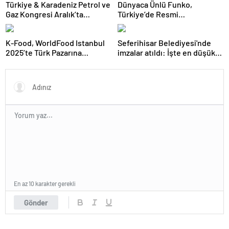
Türkiye & Karadeniz Petrol ve
Dünyaca Ünlü Funko,
Gaz Kongresi Aralık’ta
Türkiye’de Resmi
Ankara’da
Distribütörü Olarak Monkey
Distribution’ı Seçti
K-Food, WorldFood Istanbul
Seferihisar Belediyesi'nde
2025’te Türk Pazarına
imzalar atıldı: İşte en düşük
Açılmaya Hazırlanıyor
işçi maaşı
En az 10 karakter gerekli
Gönder