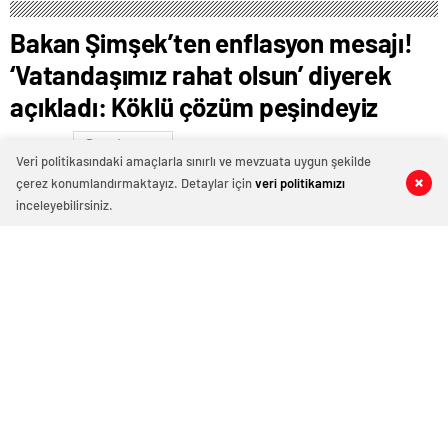
Bakan Şimşek’ten enflasyon mesajı!
‘Vatandaşımız rahat olsun’ diyerek
açıkladı: Köklü çözüm peşindeyiz
Şubat 8, 2025 22:21
ABONE OL
News
Veri politikasındaki amaçlarla sınırlı ve mevzuata uygun şekilde
çerez konumlandırmaktayız. Detaylar için
veri politikamızı
0
0
0
0
inceleyebilirsiniz.