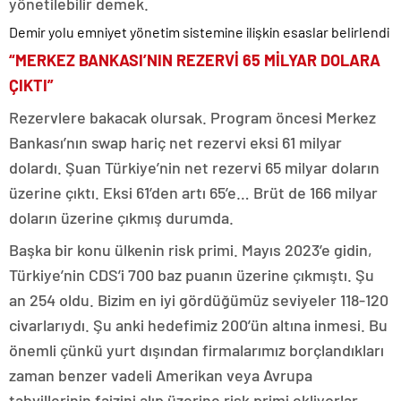
yönetilebilir demek.
Demir yolu emniyet yönetim sistemine ilişkin esaslar belirlendi
“MERKEZ BANKASI’NIN REZERVİ 65 MİLYAR DOLARA
ÇIKTI”
Rezervlere bakacak olursak. Program öncesi Merkez
Bankası’nın swap hariç net rezervi eksi 61 milyar
dolardı. Şuan Türkiye’nin net rezervi 65 milyar doların
üzerine çıktı. Eksi 61’den artı 65’e… Brüt de 166 milyar
doların üzerine çıkmış durumda.
Başka bir konu ülkenin risk primi. Mayıs 2023’e gidin,
Türkiye’nin CDS’i 700 baz puanın üzerine çıkmıştı. Şu
an 254 oldu. Bizim en iyi gördüğümüz seviyeler 118-120
civarlarıydı. Şu anki hedefimiz 200’ün altına inmesi. Bu
önemli çünkü yurt dışından firmalarımız borçlandıkları
zaman benzer vadeli Amerikan veya Avrupa
tahvillerinin faizini alıp üzerine risk primi ekliyorlar.