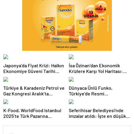
Japonya’da Fiyat Krizi: Halkın
İsa Özinan’dan Ekonomik
Ekonomiye Güveni Tarihi
Krizlere Karşı Yol Haritası:
Dipte
Şirketler Neyi Doğru Yapmalı?
Türkiye & Karadeniz Petrol ve
Dünyaca Ünlü Funko,
Gaz Kongresi Aralık’ta
Türkiye’de Resmi
Ankara’da
Distribütörü Olarak Monkey
Distribution’ı Seçti
K-Food, WorldFood Istanbul
Seferihisar Belediyesi'nde
2025’te Türk Pazarına
imzalar atıldı: İşte en düşük
Açılmaya Hazırlanıyor
işçi maaşı