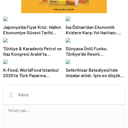
Japonya’da Fiyat Krizi: Halkın
İsa Özinan’dan Ekonomik
Ekonomiye Güveni Tarihi
Krizlere Karşı Yol Haritası:
Dipte
Şirketler Neyi Doğru Yapmalı?
Türkiye & Karadeniz Petrol ve
Dünyaca Ünlü Funko,
Gaz Kongresi Aralık’ta
Türkiye’de Resmi
Ankara’da
Distribütörü Olarak Monkey
Distribution’ı Seçti
K-Food, WorldFood Istanbul
Seferihisar Belediyesi'nde
2025’te Türk Pazarına
imzalar atıldı: İşte en düşük
Açılmaya Hazırlanıyor
işçi maaşı